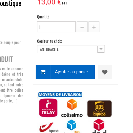
oustique
13,00 €
HT
Quantité
Couleur au choix
te souple pour
ANTHRACITE
ODUIT
ns cette annonce
Ajouter au panier
légère et très
erie automobile,
n, ou tout autre
Peut être collée
ur épouser des
e porte,... )