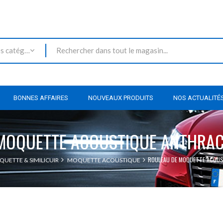
Toutes les catégories
BONNES AFFAIRES
NOUVEAUX PRODUITS
NOS ACTUALITÉ
MOQUETTE ACOUSTIQUE ANTHRAC
ROULEAU DE MOQUETTE ACOUS
QUETTE & SIMILICUIR
MOQUETTE ACOUSTIQUE