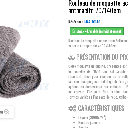
Rouleau de moquette ac
anthracite 70/140cm
Référence
MAA-70140
En stock - Livrable immédiatement
Rouleau de moquette acoustique Anthraci
sellerie et capitonnage 70x140cm
PRÉSENTATION DU PR
Cette moquette de qualité, présentée da
en roulette de 70/140cm, est souple, 
résistant. Idéal pour réaliser de la sell
sur van , camping car, habillage de fourgo
application domestique sur mobilier,... 
ou cousue. Elle peut être tendue po
formes variées ( Passage de roue, galbe d
CARACTÉRISTIQUES
age
Légère (300Gr/M²)
Haut de gamme
Souple