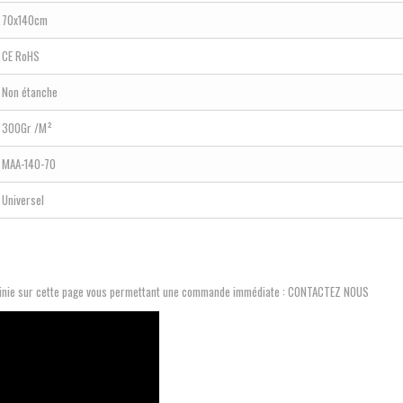
70x140cm
CE RoHS
Non étanche
300Gr /M²
MAA-140-70
Universel
définie sur cette page vous permettant une commande immédiate : CONTACTEZ NOUS