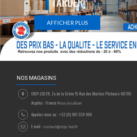
TARDER
AFFICHER PLUS
NOS MAGASINS
CNJY-LED.FR, Za de la Grône 15 Rue des Martins Pêcheurs 66700
Argeles - France
Nous localiser
Appelez-nous au :
+33 (0) 961 324 966
E-mail :
contact@cnjy-led.fr