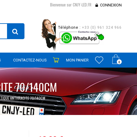
Bienvenue sur CNJY-LED.FR
CONNEXION
Téléphone :
+33 (0) 961 324 966
S
CONTACTEZ-NOUS
MON PANIER
0
ITE 70/140CM
TIQUE ANTHRACITE 70/140CM