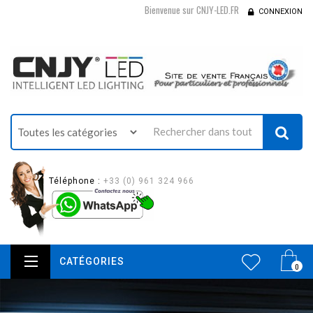
Bienvenue sur CNJY-LED.FR
CONNEXION
Téléphone :
+33 (0) 961 324 966
CATÉGORIES
0