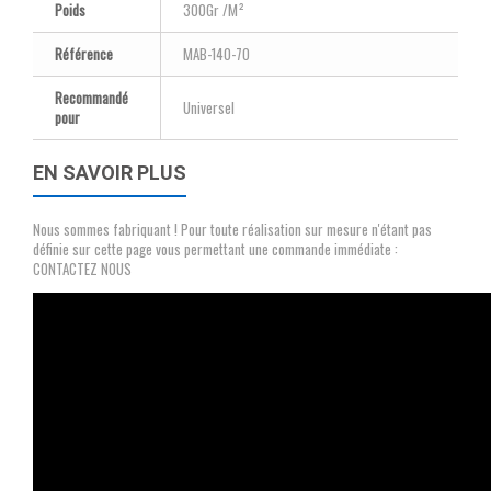
Poids
300Gr /M²
Référence
MAB-140-70
Recommandé
Universel
pour
EN SAVOIR PLUS
Nous sommes fabriquant ! Pour toute réalisation sur mesure n'étant pas
définie sur cette page vous permettant une commande immédiate :
CONTACTEZ NOUS