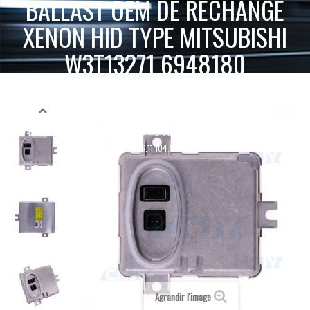
BALLAST OEM DE RECHANGE
XENON HID TYPE MITSUBISHI
W3T13271 6948180
626.11.104.99
ACCUEIL
XENON HID 12V 24V
BALLAST DE RECHANGE
OEM
BALLAST OEM DE RECHANGE XENON HID TYPE MITSUBISHI W3T13271 6948180
626.11.104.99
Agrandir l'image