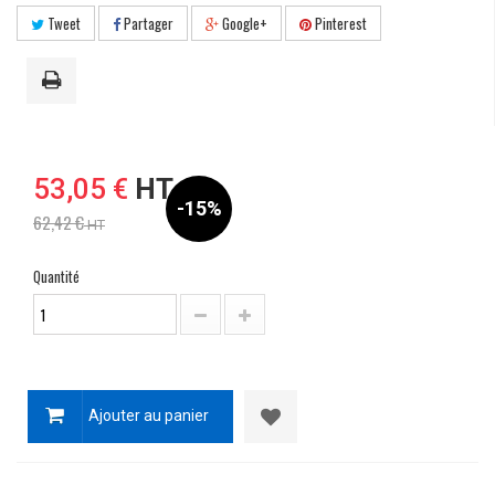
Tweet
Partager
Google+
Pinterest
53,05 €
HT
-15%
62,42 €
HT
Quantité
Ajouter au panier