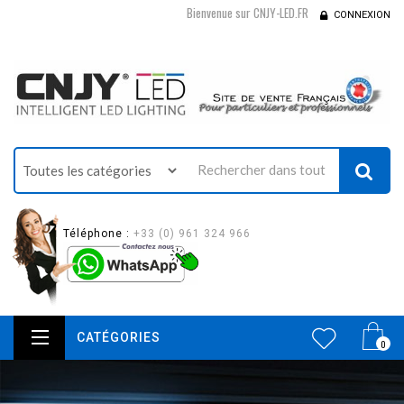
Bienvenue sur CNJY-LED.FR
CONNEXION
Téléphone :
+33 (0) 961 324 966
CATÉGORIES
0