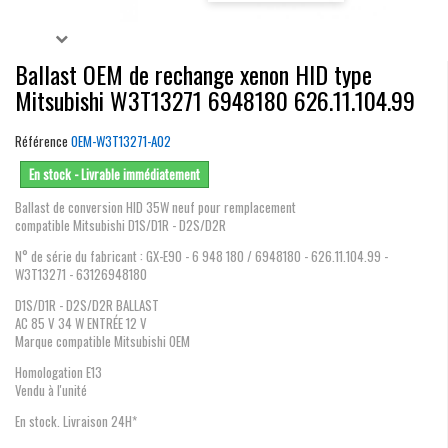
Ballast OEM de rechange xenon HID type
Mitsubishi W3T13271 6948180 626.11.104.99
Référence
OEM-W3T13271-A02
En stock - Livrable immédiatement
Ballast de conversion HID 35W neuf pour remplacement
compatible Mitsubishi D1S/D1R - D2S/D2R
N° de série du fabricant : GX-E90 - 6 948 180 / 6948180 - 626.11.104.99 -
W3T13271 - 63126948180
D1S/D1R - D2S/D2R BALLAST
AC 85 V 34 W ENTRÉE 12 V
Marque compatible Mitsubishi OEM
Homologation E13
Vendu à l'unité
En stock. Livraison 24H*