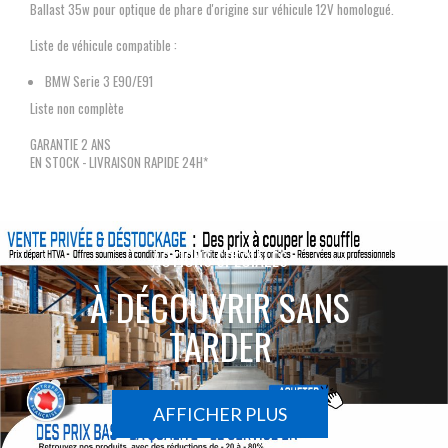
Ballast 35w pour optique de phare d'origine sur véhicule 12V homologué.
Liste de véhicule compatible :
BMW Serie 3 E90/E91
Liste non complète
GARANTIE 2 ANS
EN STOCK - LIVRAISON RAPIDE 24H*
ACTIONS SPÉCIALES
À DÉCOUVRIR SANS
TARDER
AFFICHER PLUS