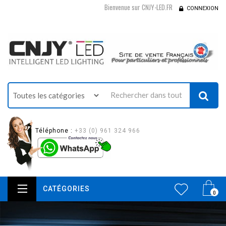
Bienvenue sur CNJY-LED.FR
CONNEXION
Téléphone :
+33 (0) 961 324 966
CATÉGORIES
0