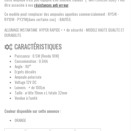
être associée à nos
résistances anti erreur
.
Ce modèle peut remplacer des ampoules appelées commercialement : RY5W -
RY10W - PY21W(dans certains cas) - BAU15S.
ALLUMAGE INSTANTANE HYPER RAPIDE = + de sécurité - MODELE HAUTE QUALITE ET
DURABILITE.
CARACTÉRISTIQUES
Puissance : 0.5W (Rendu 10W)
Consommation : 0.04A
Angle : 90°
Ergots décalés
Ampoule polarisée
Voltage 12V DC
Lumens : + de 100Lm
Taille : ø tête 19mm x L totale 32mm
Vendue à l'unité
Couleur disponible sur cette annonce :
ORANGE