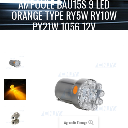
AMPOULE BAU15S 9 LED
ORANGE TYPE RY5W RY10W
PY21W 1056 12V
ACCUEIL
AMPOULE LED VOITURE AUTO MOTO CAMION 12V 24V
AMPOULE BAU15S 9 LED
BAU15S - RY5W - PY21W
12V
ORANGE
ORANGE TYPE RY5W RY10W PY21W 1056 12V
Agrandir l'image