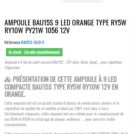
AMPOULE BAU15S 9 LED ORANGE TYPE RY5W
RY10W PY21W 1056 12V
Référence
BAU15S-9LED-O
En stock - Livrable immédiatement
Ampoule à 9 led au culot nommé BAU15S - 12V Auto, Moto, Quad,... pour répétiteur,
Clignotant.
PRÉSENTATION DE CETTE AMPOULE À 9 LED
COMPACTE BAU15S TYPE RY5W RY10W 12V EN
ORANGE.
Cette ampoule led est un grand standard depuis de nombreuses années et la
réputation de qualité de ce modèle produit par CNJY n'est plus à faire.
Extrêmement compacte, cette ampoule led sera idéale pour le remplacement de
vos R5W et R10W en éclairage de plaque, veilleuse, ... pour une très faible
consommation.
Cette ampoule n'est pas équipée d'un soutient Canbus* (*:ANTI ERREUR ODB)> Peut