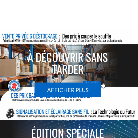
-
ACTIONS SPÉCIALES
À DÉCOUVRIR SANS
TARDER
AFFICHER PLUS
Le sans-fil
ÉDITION SPÉCIALE