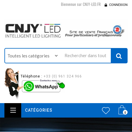
Bienvenue sur CNJY-LED.FR
CONNEXION
Téléphone :
+33 (0) 961 324 966
CATÉGORIES
0