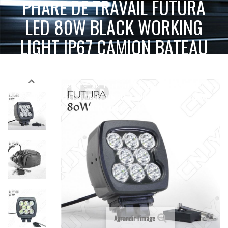
PHARE DE TRAVAIL FUTURA
LED 80W BLACK WORKING
LIGHT IP67 CAMION BATEAU
4X4 12V 24V
ACCUEIL
ECLAIRAGE PHARE ET FEU LED
PHARE DE TRAVAIL À LED
PHARE DE TRAVAIL FUTURA LED 80W BLACK WORKING LIGHT IP67 CAMION
BATEAU 4X4 12V 24V
Agrandir l'image