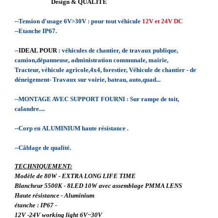
Design & QUALITE
--Tension d'usage 6V>30V : pour tout véhicule
12V et 24V DC
--Etanche IP67.
--
IDEAL POUR
: véhicules de chantier, de travaux publique,
camion,dépanneuse, administration communale, mairie,
Tracteur, véhicule agricole,4x4, forestier, Véhicule de chantier - de
déneigement- Travaux sur voirie, bateau, auto,quad...
--MONTAGE AVEC SUPPORT FOURNI : Sur rampe de toit,
calandre....
--Corp en ALUMINIUM haute résistance .
--Câblage de qualité.
TECHNIQUEMENT:
Modèle de 80W - EXTRA LONG LIFE TIME
Blancheur 5500K - 8LED 10W avec assemblage PMMA LENS
Haute résistance - Aluminium
étanche : IP67 -
12V -24V working light 6V~30V