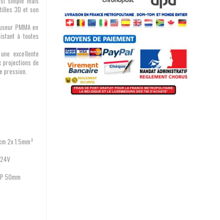
est simple mais
tilles 3D et son
ffuseur PMMA en
istant à toutes
une excellente
x projections de
te pression.
0cm 2x 1.5mm²
 24V
x P 50mm