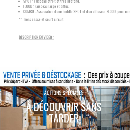
SPOT : Faisceau étroit et très profond.
FLOOD : Faisceau large et diffus.
COMBO : Association d'une lentille SPOT et d'un diffuseur FLOOD, pour un 
** : hors casse et court circuit.
DESCRIPTION EN VIDEO :
ACTIONS SPÉCIALES
À DÉCOUVRIR SANS
TARDER