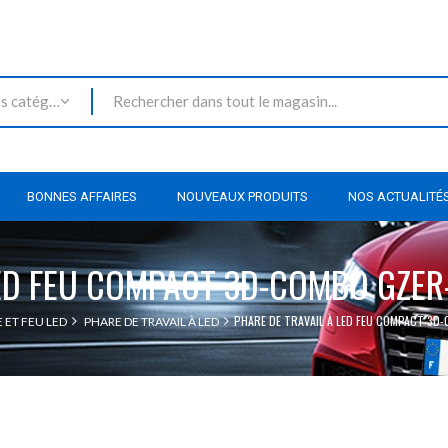
Toutes les catégories
BONNES AFFAIRES
NOUVEAUX PRODUITS
NOS ACTUALITÉ
LED FEU COMPACT 3D-COMBO GZE
PHARE DE TRAVAIL À LED FEU COMPACT 3
 ET FEU LED
PHARE DE TRAVAIL À LED