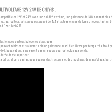
LTIVOLTAGE 12V 24V DE CNJY® .
ompatible en 12V et 24V, avec une solidité extrême, une puissance de 18W donnant plus de
ez agriculteur, artisan ou passionné de 4x4 et autres engins de loisirs nécessitant un b
vail led Gzer-Tech2®
es longues portées halogènes classiques.
ouvant résister et s'allumer à pleine puissance aussi bien l'hiver par temps très froid q
 4x4, buggy et autre ne seront pas un soucis pour cet éclairage solide.
 durée de vie supérieur.
e diffus, il sera parfait pour équiper des tracteurs et des machines de maraîchage, horticu