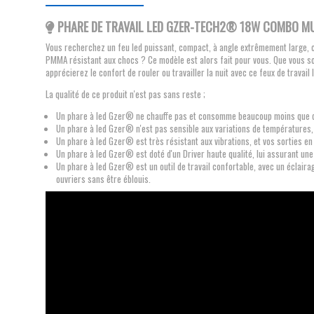
PHARE DE TRAVAIL LED GZER-TECH2® 18W COMBO
MU
Vous recherchez un feu led puissant, compact, à angle extrêmement large, c
PMMA résistant aux chocs ? Ce modèle est alors fait pour vous. Que vous soy
apprécierez le confort de rouler ou travailler la nuit avec ce feux de tra
La qualité de ce produit n'est pas sans reste ;
Un phare à led Gzer® ne chauffe pas et consomme beaucoup moins que d
Un phare à led Gzer® n'est pas sensible aux variations de températures, p
Un phare à led Gzer® est très résistant aux vibrations, et vos sorties en
Un phare à led Gzer® est doté d'un Driver haute qualité, lui assurant une
Un phare à led Gzer® est un outil de travail confortable, avec un éclairag
ouvriers sans être éblouis.