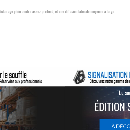
éclairage plein centre assez profond, et une diffusion latérale moyenne à large.
Le san
ÉDITION 
À DÉC