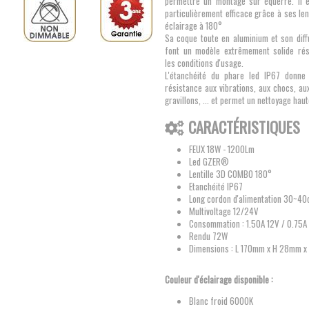
permettre un montage sur équerre. Il 
particulièrement efficace grâce à ses len
éclairage à 180°
Sa coque toute en aluminium et son di
font un modèle extrêmement solide rés
les conditions d'usage.
L'étanchéité du phare led IP67 donne 
résistance aux vibrations, aux chocs, au
gravillons, ... et permet un nettoyage hau
CARACTÉRISTIQUES
FEUX 18W - 1200Lm
Led GZER®
Lentille 3D COMBO 180°
Etanchéité IP67
Long cordon d'alimentation 30~4
Multivoltage 12/24V
Consommation : 1.50A 12V / 0.75A
Rendu 72W
Dimensions : L 170mm x H 28mm 
Couleur d'éclairage disponible :
Blanc froid 6000K