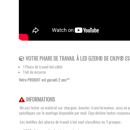
VOTRE PHARE DE TRAVAIL À LED GZER®
DE CNJY®
EST
1 Phare de travail led câblé
1 kit de visserie
Votre PRODUIT est garanti 2 ans**
INFORMATIONS
-Ne pas tester ce matériel sur chargeur, booster, transformateur, accu ou pi
spécifiques sur le montage disponible par mail. Cnjy décline toutes responsa
-Les lentilles des phares de travail à led sont classifiées en 3 groupes :