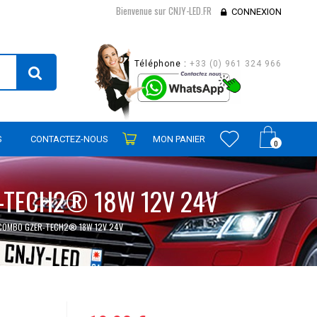
Bienvenue sur CNJY-LED.FR
CONNEXION
Téléphone :
+33 (0) 961 324 966
S
CONTACTEZ-NOUS
MON PANIER
0
R-TECH2® 18W 12V 24V
D-COMBO GZER-TECH2® 18W 12V 24V