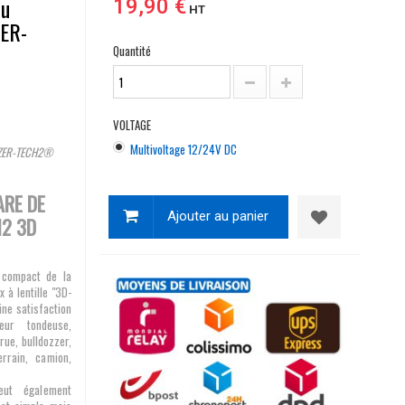
eu
19,90 €
HT
ER-
Quantité
VOLTAGE
Multivoltage 12/24V DC
 GZER-TECH2®
ARE DE
Ajouter au panier
H2 3D
t compact de la
à lentille "3D-
ine satisfaction
eur tondeuse,
rue, bulldozzer,
rrain, camion,
eut également