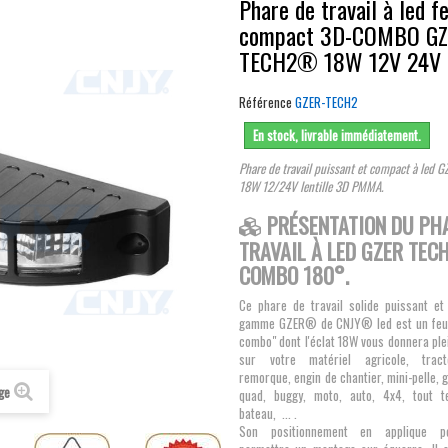
Phare de travail à led f
compact 3D-COMBO GZ
TECH2® 18W 12V 24V
Référence
GZER-TECH2
En stock, livrable immédiatement.
Phare de travail puissant et compact à led
18W 12/24V lentille 3D PMMA.
PRÉSENTATION DU PH
TRAVAIL À LED GZER TEC
COMBO 180°.
Ce phare de travail solide puissant e
gamme GZER® de CNJY® led est un feux 
combo" dont l'éclat 18W vous donnera ple
sur votre matériel agricole, tract
remorque, engin de chantier, mini-pelle, g
age
quad, buggy, moto, auto, 4x4, tout te
bateau, ... .
Son positionnement en applique p