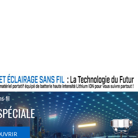
s-fil
SPÉCIALE
OUVRIR