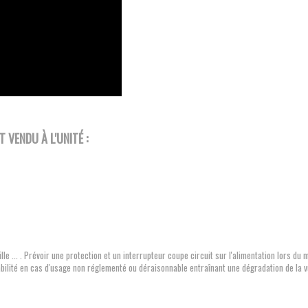
 VENDU À L'UNITÉ :
lle ... . Prévoir une protection et un interrupteur coupe circuit sur l'alimentation lors d
bilité en cas d'usage non réglementé ou déraisonnable entraînant une dégradation de la v