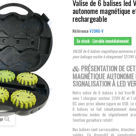
Valise de 6 balises led 
autonome magnétique e
rechargeable
Référence
VZOR6-V
En stock - Livrable immédiatement
VALISE de 6 balises magnétique autonome 
pour balisage routier à chargement 12/24V 
PRÉSENTATION DE CET
MAGNÉTIQUE AUTONOME 
SIGNALISATION À LED VE
Notre valise de 6 balises à led Vzor® 
avec 1 chargeur secteur 220V AC et 1 
DC avec prise allume cigare ou USB. Le
6 balises se fait simultanément dans
nombreux modes de clignotement pro
age
fonction gyrophare rotatif.
Nos balises sont carrossables, étanches
solides. Ce dispositif de signalisati