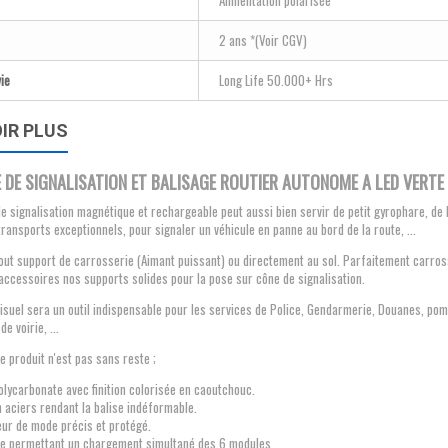
Alimentation polarisée
2 ans *(Voir CGV)
ie
Long Life 50.000+ Hrs
IR PLUS
 DE SIGNALISATION ET BALISAGE ROUTIER AUTONOME A LED VERT
de signalisation magnétique et rechargeable peut aussi bien servir de petit gyrophare, de
transports exceptionnels, pour signaler un véhicule en panne au bord de la route, ...
out support de carrosserie (Aimant puissant) ou directement au sol. Parfaitement carros
accessoires nos supports solides pour la pose sur cône de signalisation.
visuel sera un outil indispensable pour les services de Police, Gendarmerie, Douanes, pom
de voirie, ...
ce produit n'est pas sans reste ;
lycarbonate avec finition colorisée en caoutchouc.
 aciers rendant la balise indéformable.
eur de mode précis et protégé.
ide permettant un chargement simultané des 6 modules.