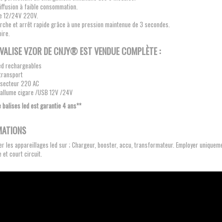
iffusion à faible consommation.
ge 12/24V 220V.
rche et arrêt rapide grâce à une pression maintenue de 3 secondes.
ire.
VALISE VZOR
DE CNJY®
EST VENDUE COMPLÈTE :
led rechargeables
 transport
 secteur 220 AC
 allume cigare /USB 12V /24V
e balises led est garantie 4 ans**
MATIONS
r les appareillages led sur ; Chargeur, booster, accu, transformateur. Employer uniqueme
e et court circuit.