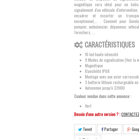
magnétique sera idéal pour un balisa
signalement d'un véhicule d'intervention
encadrer et escorter un transpo
exceptionnel,... . Convient pour Genda
pompier, ambulancier, dépanneur, véhicu
forestiers, ...
CARACTÉRISTIQUES
16 led haute intensité
9 Modes de signalisation (Voir la v
Magnétique
Etanchéité IP68
Montage avec axe acier carrossab
3 batterie lithium rechargeable 
Autonomie jusqu'à 32H00
Couleur vendue dans cette annonce :
Vert
Besoin d'une autre version ? :
CONTACTE
Tweet
Partager
Goog