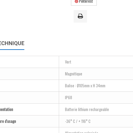
Pinterest
ECHNIQUE
Vert
Magnétique
Balise : Ø105mm x H 34mm
IP68
mentation
Batterie lithium rechargeable
re d'usage
-36° C / + 116° C