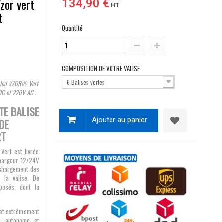
Vzor vert
134,90 €
HT
t
Quantité
COMPOSITION DE VOTRE VALISE
6 Balises vertes
à led VZOR® Vert
DC et 220V AC .
TE BALISE
Ajouter au panier
DE
RT
Vert est livrée
chargeur 12/24V
 chargement des
 la valise. De
posés, dont la
 et extrêmement
on autonome et