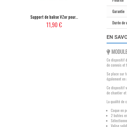
Polarité
Garantie
Support de balise VZor pour...
Durée de v
11,90 €
EN SAVO
MODULE
Ce dispositif 
de convois et 
Se place sur t
également en 
Ce dispositif 
de chantier et 
La qualité de 
Coque en po
2 butées en
Sélectionn
Valise sol