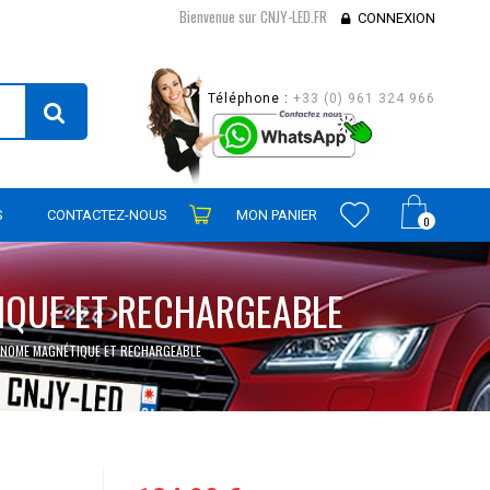
Bienvenue sur CNJY-LED.FR
CONNEXION
Téléphone :
+33 (0) 961 324 966
S
CONTACTEZ-NOUS
MON PANIER
0
TIQUE ET RECHARGEABLE
TONOME MAGNÉTIQUE ET RECHARGEABLE