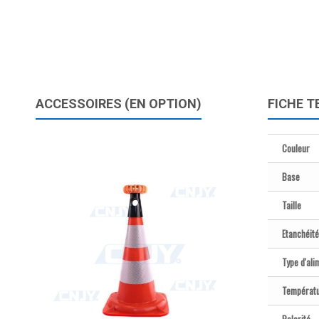
ACCESSOIRES (EN OPTION)
FICHE T
Couleur
Base
Taille
Etanchéité
Type d'ali
Températu