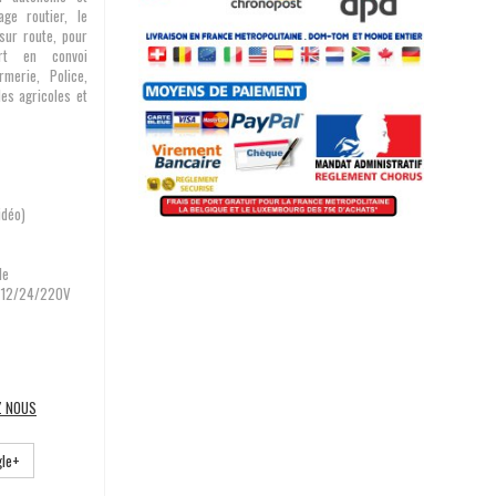
ge routier, le
 sur route, pour
rt en convoi
rmerie, Police,
les agricoles et
idéo)
le
en 12/24/220V
Z NOUS
le+