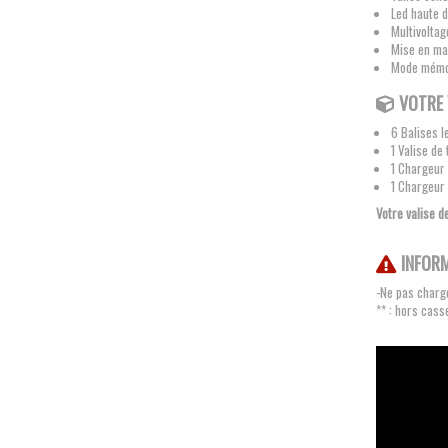
Led haute d
Multivolta
Mise en ma
Mode mémo
VOTRE 
6 Balises 
1 Valise de
1 Chargeur
1 Chargeur
Votre valise d
INFOR
-Ne pas charge
** : hors cass