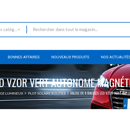
Toutes les catégories
BONNES AFFAIRES
NOUVEAUX PRODUITS
NOS ACTUALITÉ
LED VZOR VERT AUTONOME MAGNÉ
VALISE DE 6 BALISES LED VZOR VERT AU
AGE LUMINEUX
PLOT SOLAIRE ROUTIER