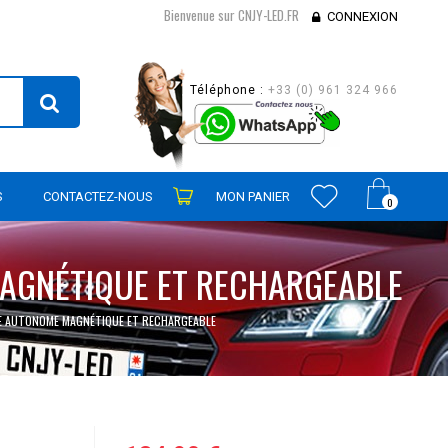
Bienvenue sur CNJY-LED.FR
CONNEXION
Téléphone :
+33 (0) 961 324 966
S
CONTACTEZ-NOUS
MON PANIER
0
MAGNÉTIQUE ET RECHARGEABLE
GE AUTONOME MAGNÉTIQUE ET RECHARGEABLE