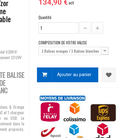
Vzor
134,90 €
HT
me
able
Quantité
COMPOSITION DE VOTRE VALISE
3 Balises oranges / 3 Balises blanches
à led VZOR®
rgement 12/24V
TE BALISE
Ajouter au panier
DE
ANC
 blanc & Orange
AC et 1 chargeur
re ou USB. Le
anément dans la
ment proposés,