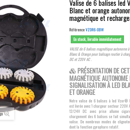
Valise de 6 balises led 
Blanc et orange autono
magnétique et recharge
Référence
VZOR6-OBW
En stock, livrable immédiatement
VALISE de 6 balises magnétique autonome 
Blanc & Orange pour balisage routier à cha
DC et 220V AC .
PRÉSENTATION DE CET
MAGNÉTIQUE AUTONOME 
SIGNALISATION À LED BL
ET ORANGE
Notre valise de 6 balises à led Vzor®
est livrée avec 1 chargeur secteur 220V 
12/24V DC avec prise allume ciga
age
chargement des 6 balises se fait simult
valise. De nombreux modes de clignote
dont la fonction gyrophare rotatif.