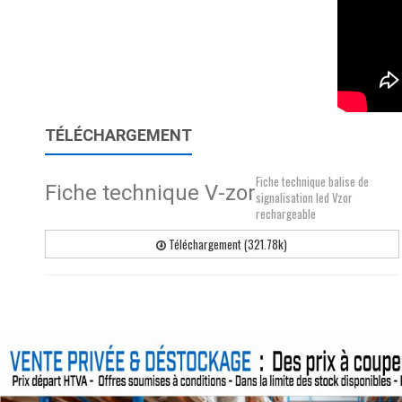
TÉLÉCHARGEMENT
Fiche technique balise de
Fiche technique V-zor
signalisation led Vzor
rechargeable
Téléchargement (321.78k)