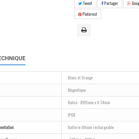
Tweet
Partager
Goog
Pinterest
ECHNIQUE
Blanc et Orange
Magnétique
Balise : Ø105mm x H 34mm
IP68
mentation
Batterie lithium rechargeable