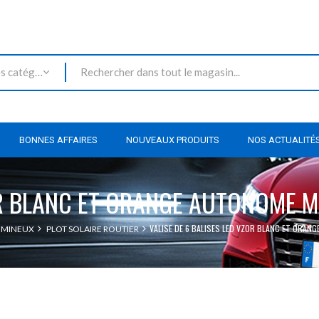
Toutes les catégories
BONNES AFFAIRES
NOUVEAUX PRODUITS
NOS ACTUALITÉ
ZOR BLANC ET ORANGE AUTONOME 
VALISE DE 6 BALISES LED VZOR BLANC ET ORAN
UMINEUX
PLOT SOLAIRE ROUTIER