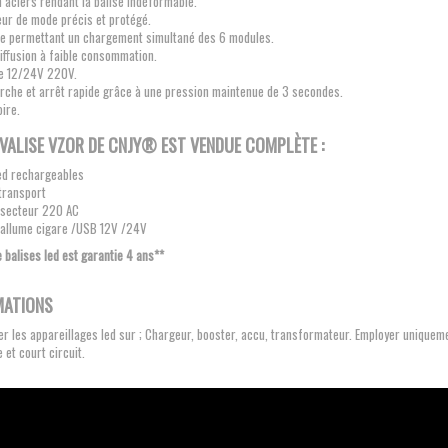
 aciers rendant la balise indéformable.
eur de mode précis et protégé.
ide permettant un chargement simultané des 6 modules.
iffusion à faible consommation.
ge 12/24V 220V.
rche et arrêt rapide grâce à une pression maintenue de 3 secondes.
ire.
VALISE VZOR
DE CNJY®
EST VENDUE COMPLÈTE :
led rechargeables
 transport
 secteur 220 AC
 allume cigare /USB 12V /24V
e balises led est garantie 4 ans**
MATIONS
r les appareillages led sur ; Chargeur, booster, accu, transformateur. Employer uniqueme
e et court circuit.