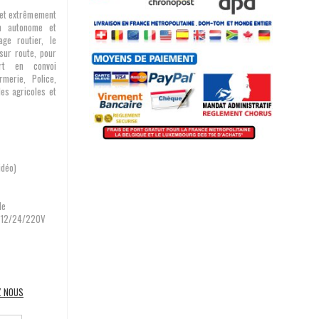
 et extrêmement
on autonome et
ge routier, le
 sur route, pour
rt en convoi
rmerie, Police,
les agricoles et
idéo)
le
en 12/24/220V
Z NOUS