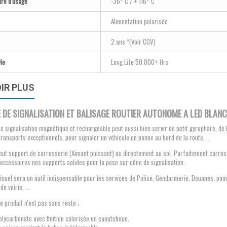
re d'usage
-36° C / + 116° C
Alimentation polarisée
2 ans *(Voir CGV)
ie
Long Life 50.000+ Hrs
IR PLUS
 DE SIGNALISATION ET BALISAGE ROUTIER AUTONOME A LED BLAN
de signalisation magnétique et rechargeable peut aussi bien servir de petit gyrophare, de
transports exceptionnels, pour signaler un véhicule en panne au bord de la route, ...
out support de carrosserie (Aimant puissant) ou directement au sol. Parfaitement carros
accessoires nos supports solides pour la pose sur cône de signalisation.
visuel sera un outil indispensable pour les services de Police, Gendarmerie, Douanes, pom
de voirie, ...
ce produit n'est pas sans reste ;
lycarbonate avec finition colorisée en caoutchouc.