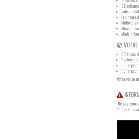
2 butées en
Sélectionn
Valise sol
Led haute d
Multivolta
Mise en ma
Mode mémo
VOTRE 
6 Balises 
1 Valise de
1 Chargeur
1 Chargeur
Votre valise d
INFOR
-Ne pas charge
** : hors cass