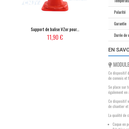
Températu
Polarité
Garantie
Support de balise VZor pour...
Durée de v
11,90 €
EN SAVO
MODULE
Ce dispositif 
de convois et 
Se place sur t
également en 
Ce dispositif 
de chantier et 
La qualité de 
Coque en po