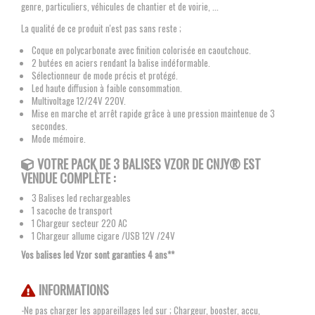
genre, particuliers, véhicules de chantier et de voirie, ...
La qualité de ce produit n'est pas sans reste ;
Coque en polycarbonate avec finition colorisée en caoutchouc.
2 butées en aciers rendant la balise indéformable.
Sélectionneur de mode précis et protégé.
Led haute diffusion à faible consommation.
Multivoltage 12/24V 220V.
Mise en marche et arrêt rapide grâce à une pression maintenue de 3
secondes.
Mode mémoire.
VOTRE PACK DE 3 BALISES VZOR
DE CNJY®
EST
VENDUE COMPLÈTE :
3 Balises led rechargeables
1 sacoche de transport
1 Chargeur secteur 220 AC
1 Chargeur allume cigare /USB 12V /24V
Vos balises led Vzor sont garanties 4 ans**
INFORMATIONS
-Ne pas charger les appareillages led sur ; Chargeur, booster, accu,