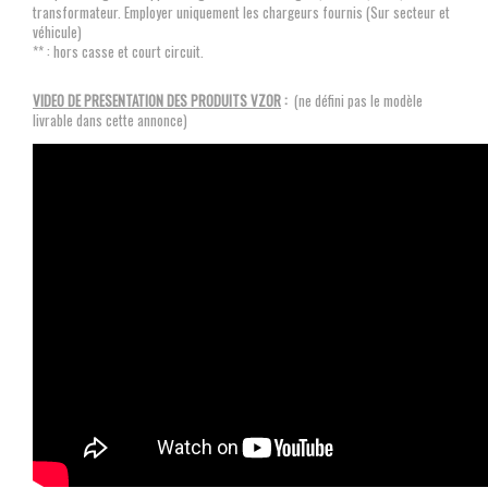
transformateur. Employer uniquement les chargeurs fournis (Sur secteur et
véhicule)
** : hors casse et court circuit.
VIDEO DE PRESENTATION DES PRODUITS VZOR
:
(ne défini pas le modèle
livrable dans cette annonce)