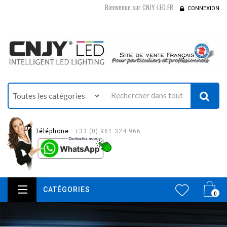
Bienvenue sur CNJY-LED.FR
CONNEXION
Téléphone :
+33 (0) 961 324 966
CATÉGORIES
0