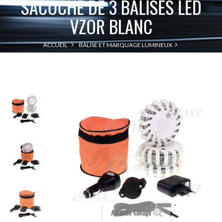
SACOCHE DE 3 BALISES LED
VZOR BLANC
ACCUEIL
BALISE ET MARQUAGE LUMINEUX
SACOCHE DE 3 BALISES LED VZOR BLANC
PLOT SOLAIRE ROUTIER
Agrandir l'image