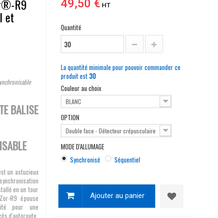
Zor®-R9
49,50 €
HT
l et
Quantité
La quantité minimale pour pouvoir commander ce
produit est
30
ynchronisable
Couleur au choix
BLANC
TE BALISE
OPTION
Double face - Détecteur crépusculaire
ISABLE
MODE D'ALLUMAGE
Synchronisé
Séquentiel
est un astucieux
synchronisation
tallé en un tour
Ajouter au panier
VZor-R9 épouse
rité pour une
cès d'autoroute,