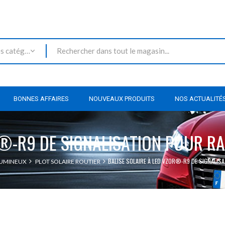
Toutes les catégories
BONNES AFFAIRES
NOUVEAUX PRODUITS
NOS ACTUALITÉ
®-R9 DE SIGNALISATION POUR RAI
BALISE SOLAIRE À LED VZOR®-R9 DE SIGNALISA
LUMINEUX
PLOT SOLAIRE ROUTIER