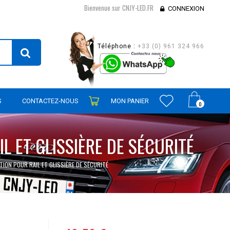
Bienvenue sur CNJY-LED.FR
CONNEXION
Téléphone :
+33 (0) 961 324 966
S
CONTACTEZ-NOUS
MON PANIER
0
L ET GLISSIÈRE DE SÉCURITÉ
TION POUR RAIL ET GLISSIÈRE DE SÉCURITÉ