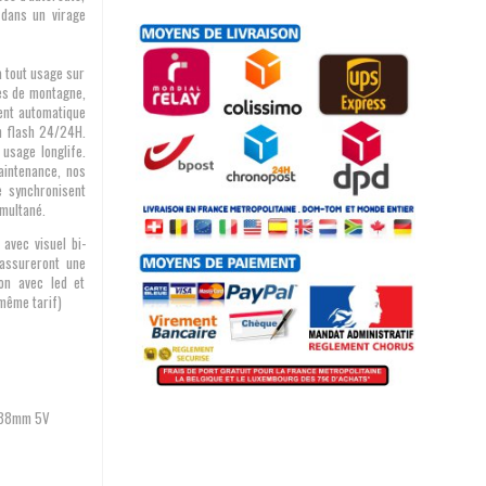
 dans un virage
à tout usage sur
tes de montagne,
ent automatique
n flash 24/24H.
 usage longlife.
intenance, nos
e synchronisent
imultané.
 avec visuel bi-
assureront une
ion avec led et
même tarif)
8x88mm
5V