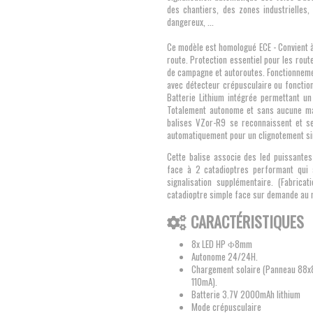
des chantiers, des zones industrielles,
dangereux, ...
Ce modèle est homologué ECE - Convient 
route. Protection essentiel pour les rou
de campagne et autoroutes. Fonctionnem
avec détecteur crépusculaire ou fonctio
Batterie Lithium intégrée permettant un
Totalement autonome et sans aucune ma
balises VZor-R9 se reconnaissent et s
automatiquement pour un clignotement s
Cette balise associe des led puissantes
face à 2 catadioptres performant qui 
signalisation supplémentaire. (Fabricat
catadioptre simple face sur demande au 
CARACTÉRISTIQUES
8x LED HP
Φ8mm
Autonome 24/24H.
Chargement solaire (Panneau 8
110mA)
.
Batterie 3.7V 2000mAh
lithium
Mode crépusculaire