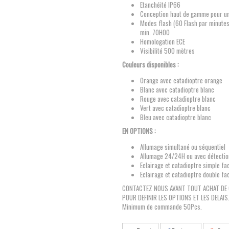
Etanchéité IP66
Conception haut de gamme pour un
Modes flash (60 Flash par minute
min. 70H00
Homologation ECE
Visibilité 500 mètres
Couleurs disponibles :
Orange avec catadioptre orange
Blanc avec catadioptre blanc
Rouge avec catadioptre blanc
Vert avec catadioptre blanc
Bleu avec catadioptre blanc
EN OPTIONS :
Allumage simultané ou séquentiel
Allumage 24/24H ou avec détectio
Eclairage et catadioptre simple fa
Eclairage et catadioptre double fa
CONTACTEZ NOUS AVANT TOUT ACHAT DE 
POUR DEFINIR LES OPTIONS ET LES DELAIS
Minimum de commande 50Pcs.