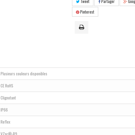
Tweet
Partager
Goog
Pinterest
Plusieurs couleurs disponibles
CE RoHS
Clignotant
IP66
Reflex
VZor®-R9