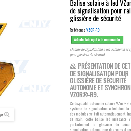
Balise solaire à led V
de signalisation pour rai
glissière de sécurité
Référence
VZOR-R9
Article fabriqué à la commande.
Module de signalisation à led autonome et s
pour glissière de sécurité.
PRÉSENTATION DE CET
DE SIGNALISATION POUR
GLISSIÈRE DE SÉCURITÉ
AUTONOME ET SYNCHRON
VZOR®-R9.
Ce dispositif autonome solaire VZor-R9 
système de signalisation à led dont la 
des modules se fait automatiquement. Ins
age
de main, cette balise led puissante 
parfaitement la glissière de sécu
signalisation automatique des voies d'ac