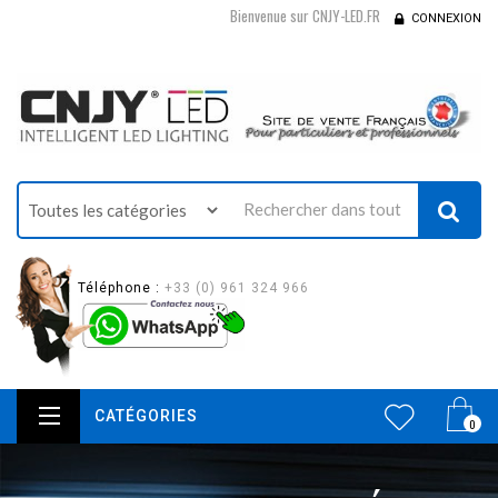
Bienvenue sur CNJY-LED.FR
CONNEXION
Téléphone :
+33 (0) 961 324 966
CATÉGORIES
0