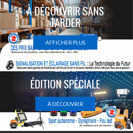
À DÉCOUVRIR SANS
TARDER
AFFICHER PLUS
Le sans-fil
ÉDITION SPÉCIALE
À DÉCOUVRIR