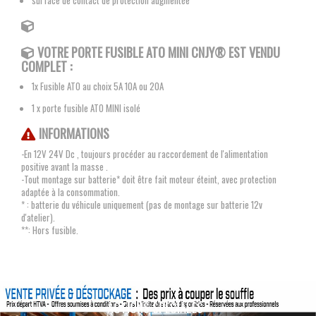
surface de contact de protection augmentée
VOTRE PORTE FUSIBLE ATO MINI
CNJY®
EST VENDU
COMPLET :
1x Fusible ATO au choix 5A 10A ou 20A
1 x porte fusible ATO MINI isolé
INFORMATIONS
-En 12V 24V Dc , toujours procéder au raccordement de l'alimentation
positive avant la masse .
-Tout montage sur batterie* doit être fait moteur éteint, avec protection
adaptée à la consommation.
* : batterie du véhicule uniquement (pas de montage sur batterie 12v
d'atelier).
**: Hors fusible.
ACTIONS SPÉCIALES