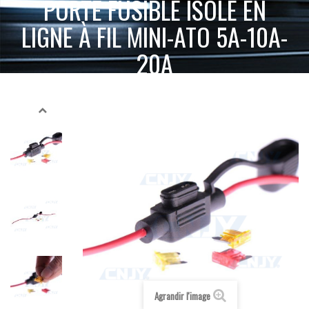
PORTE FUSIBLE ISOLÉ EN
LIGNE À FIL MINI-ATO 5A-10A-
20A
ACCUEIL
INTERRUPTEUR, CÂBLAGE ET ACCESSOIRES
PORTE FUSIBLE ISOLÉ EN LIGNE À FIL MINI-ATO 5A-10A-20A
PROTECTION
Agrandir l'image