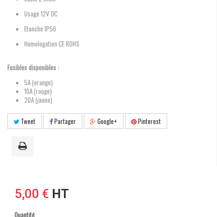
Usage 12V DC
Etanche IP56
Homologation CE ROHS
Fusibles disponibles :
5A (orange)
10A (rouge)
20A (jaune)
Tweet
Partager
Google+
Pinterest
5,00 €
HT
Quantité