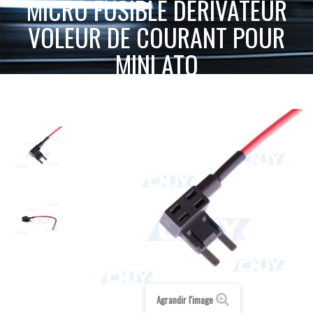
MICRO FUSIBLE DÉRIVATEUR
VOLEUR DE COURANT POUR
MINI ATO
ACCUEIL
INTERRUPTEUR, CÂBLAGE ET ACCESSOIRES
MICRO FUSIBLE DÉRIVATEUR VOLEUR DE COURANT POUR MINI
PROTECTION
ATO
Agrandir l'image