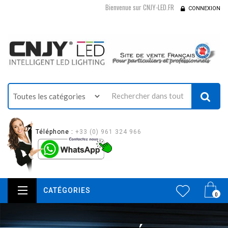
Bienvenue sur CNJY-LED.FR
CONNEXION
Téléphone :
+33 (0) 961 324 966
CATÉGORIES
0