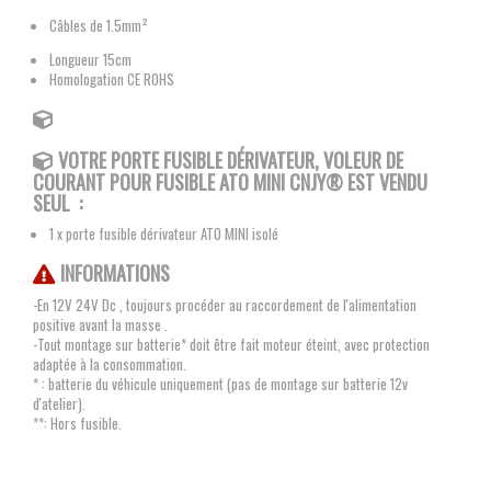
Câbles de 1.5mm²
Longueur 15cm
Homologation CE ROHS
VOTRE PORTE FUSIBLE DÉRIVATEUR, VOLEUR DE
COURANT POUR FUSIBLE ATO MINI
CNJY®
EST VENDU
SEUL :
1 x porte fusible dérivateur ATO MINI isolé
INFORMATIONS
-En 12V 24V Dc , toujours procéder au raccordement de l'alimentation
positive avant la masse .
-Tout montage sur batterie* doit être fait moteur éteint, avec protection
adaptée à la consommation.
* : batterie du véhicule uniquement (pas de montage sur batterie 12v
d'atelier).
**: Hors fusible.