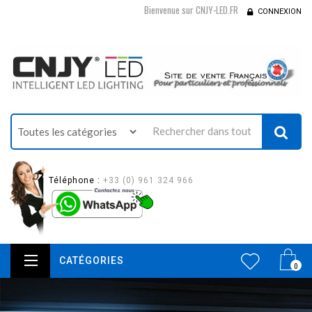
Bienvenue sur CNJY-LED.FR
CONNEXION
Téléphone :
+33 (0) 961 324 966
CATÉGORIES
0