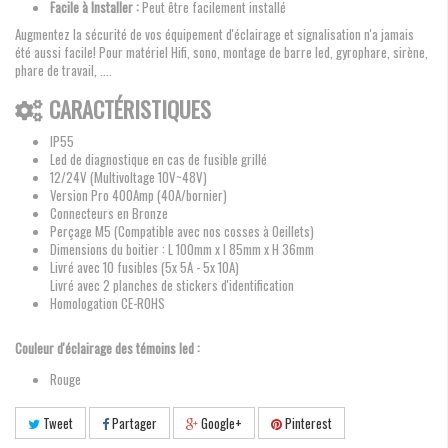
Facile à Installer :
Peut être facilement installé
Augmentez la sécurité de vos équipement d'éclairage et signalisation n'a jamais
été aussi facile! Pour matériel Hifi, sono, montage de barre led, gyrophare, sirène,
phare de travail, ....
CARACTÉRISTIQUES
IP55
Led de diagnostique en cas de fusible grillé
12/24V (Multivoltage 10V~48V)
Version Pro 400Amp (40A/bornier)
Connecteurs en Bronze
Perçage M5 (Compatible avec nos cosses à Oeillets)
Dimensions du boitier : L 100mm x l 85mm x H 36mm
Livré avec 10 fusibles (5x 5A - 5x 10A)
Livré avec 2 planches de stickers d'identification
Homologation CE-ROHS
Couleur d'éclairage des témoins led :
Rouge
Tweet
Partager
Google+
Pinterest