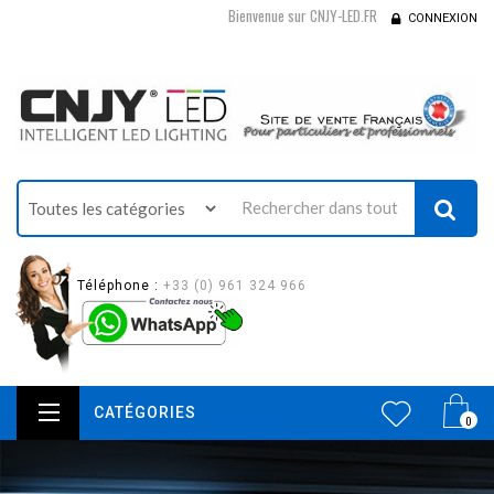
Bienvenue sur CNJY-LED.FR
CONNEXION
Téléphone :
+33 (0) 961 324 966
CATÉGORIES
0