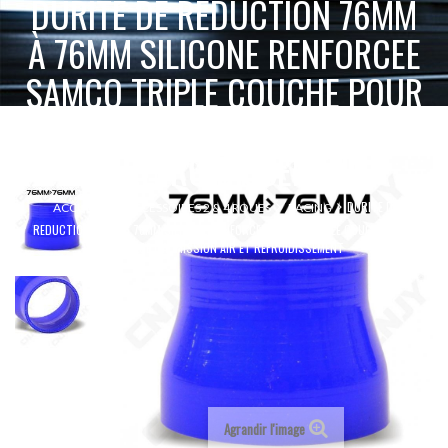
DURITE DE REDUCTION 76MM
À 76MM SILICONE RENFORCEE
SAMCO TRIPLE COUCHE POUR
MONTAGE D'ADMISSION AIR
ET REFROIDISSEMENT
DURITE DE
ACCUEIL
ACCESSOIRES 2 & 4 ROUES
RACING
REDUCTION 76MM À 76MM SILICONE RENFORCEE SAMCO TRIPLE COUCHE POUR
MONTAGE D'ADMISSION AIR ET REFROIDISSEMENT
Agrandir l'image