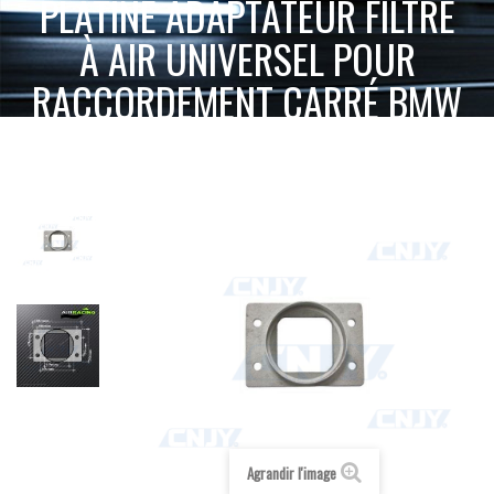
PLATINE ADAPTATEUR FILTRE
À AIR UNIVERSEL POUR
RACCORDEMENT CARRÉ BMW
OPEL VW ...
PLATINE
ACCUEIL
ACCESSOIRES 2 & 4 ROUES
RACING
ADAPTATEUR FILTRE À AIR UNIVERSEL POUR RACCORDEMENT CARRÉ BMW OPEL
VW ...
Agrandir l'image