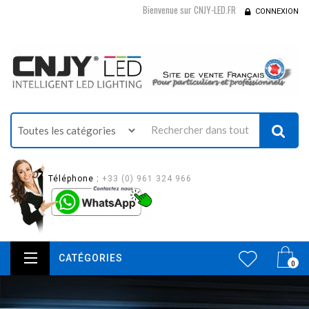
Bienvenue sur CNJY-LED.FR
CONNEXION
Téléphone :
+33 (0) 961 324 966
CATÉGORIES
0