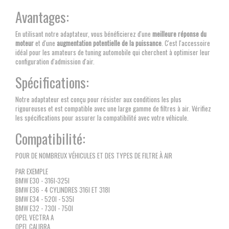
Avantages:
En utilisant notre adaptateur, vous bénéficierez d'une
meilleure réponse du
moteur
et d'une
augmentation potentielle de la puissance
. C'est l'accessoire
idéal pour les amateurs de tuning automobile qui cherchent à optimiser leur
configuration d'admission d'air.
Spécifications:
Notre adaptateur est conçu pour résister aux conditions les plus
rigoureuses et est compatible avec une large gamme de filtres à air. Vérifiez
les spécifications pour assurer la compatibilité avec votre véhicule.
Compatibilité:
POUR DE NOMBREUX VÉHICULES ET DES TYPES DE FILTRE À AIR
PAR EXEMPLE
BMW E30 - 316I-325I
BMW E36 - 4 CYLINDRES 316I ET 318I
BMW E34 - 520I - 535I
BMW E32 - 730I - 750I
OPEL VECTRA A
OPEL CALIBRA