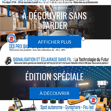
ACTIONS SPÉCIALES
À DÉCOUVRIR SANS
TARDER
AFFICHER PLUS
Le sans-fil
ÉDITION SPÉCIALE
À DÉCOUVRIR