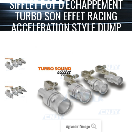
SIFFLET POT D'ECHAPPEMENT
TURBO SON EFFET RACING
ACCELERATION STYLE DUMP
VALVE
SIFFLET POT
ACCUEIL
ACCESSOIRES 2 & 4 ROUES
RACING
D'ECHAPPEMENT TURBO SON EFFET RACING ACCELERATION STYLE DUMP VALVE
Agrandir l'image