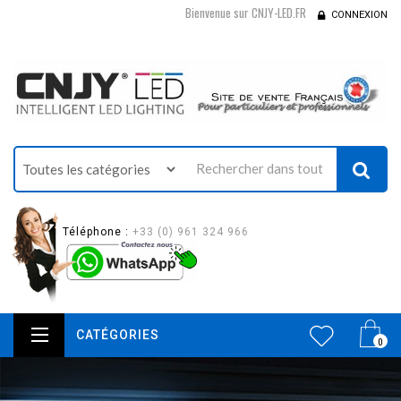
Bienvenue sur CNJY-LED.FR
CONNEXION
Téléphone :
+33 (0) 961 324 966
CATÉGORIES
0