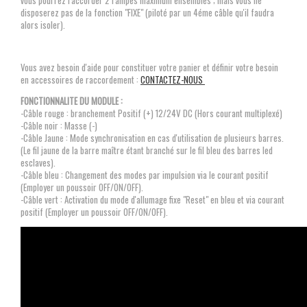
vous pourrez raccorder 2 rampes maximum ensembles ; mais vous ne
disposerez pas de la fonction "FIXE" (piloté par un 4éme câble qu'il faudra
alors isoler).
Vous avez besoin d'aide pour constituer votre panier et définir votre besoin
en accessoires de raccordement :
CONTACTEZ-NOUS
FONCTIONNALITE DU MODULE :
-Câble rouge : branchement Positif (+) 12/24V DC (Hors courant multiplexé)
-Câble noir : Masse (-)
-Câble Jaune : Mode synchronisation en cas d'utilisation de plusieurs barres.
(Le fil jaune de la barre maître étant branché sur le fil bleu des barres led
esclaves).
-Câble bleu : Changement des modes par impulsion via le courant positif
(Employer un poussoir OFF/ON/OFF).
-Câble vert : Activation du mode d'allumage fixe "Reset" en bleu et via courant
positif (Employer un poussoir OFF/ON/OFF).