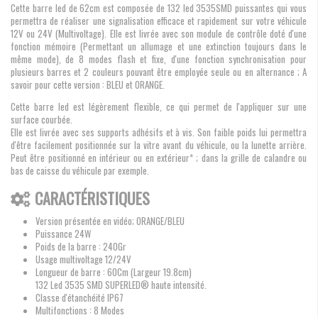
Cette barre led de 62cm est composée de 132 led 3535SMD puissantes qui vous
permettra de réaliser une signalisation efficace et rapidement sur votre véhicule
12V ou 24V (Multivoltage). Elle est livrée avec son module de contrôle doté d'une
fonction mémoire (Permettant un allumage et une extinction toujours dans le
même mode), de 8 modes flash et fixe, d'une fonction synchronisation pour
plusieurs barres et 2 couleurs pouvant être employée seule ou en alternance ; A
savoir pour cette version : BLEU et ORANGE.
Cette barre led est légèrement flexible, ce qui permet de l'appliquer sur une
surface courbée.
Elle est livrée avec ses supports adhésifs et à vis. Son faible poids lui permettra
d'être facilement positionnée sur la vitre avant du véhicule, ou la lunette arrière.
Peut être positionné en intérieur ou en extérieur* ; dans la grille de calandre ou
bas de caisse du véhicule par exemple.
CARACTÉRISTIQUES
Version présentée en vidéo; ORANGE/BLEU
Puissance 24W
Poids de la barre : 240Gr
Usage multivoltage 12/24V
Longueur de barre : 60Cm (Largeur 19.8cm)
132 Led 3535 SMD SUPERLED® haute intensité.
Classe d'étanchéité IP67
Multifonctions : 8 Modes