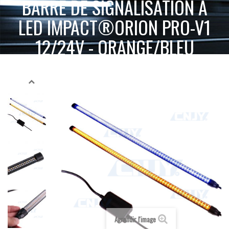
BARRE DE SIGNALISATION A
LED IMPACT®ORION PRO-V1
12/24V - ORANGE/BLEU
BARRE
ACCUEIL
SIGNALISATION ACTIVE
RAMPE DE DÉFILEMENT
DE SIGNALISATION A LED IMPACT®ORION PRO-V1 12/24V - ORANGE/BLEU
Agrandir l'image