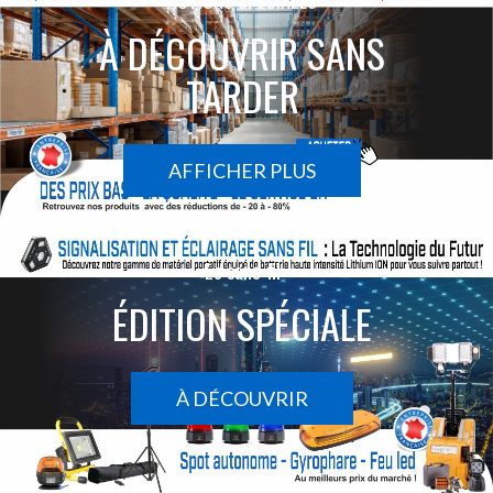
ACTIONS SPÉCIALES
À DÉCOUVRIR SANS
TARDER
AFFICHER PLUS
Le sans-fil
ÉDITION SPÉCIALE
À DÉCOUVRIR