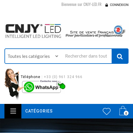
Bienvenue sur CNJY-LED.FR
CONNEXION
Téléphone :
+33 (0) 961 324 966
CATÉGORIES
0