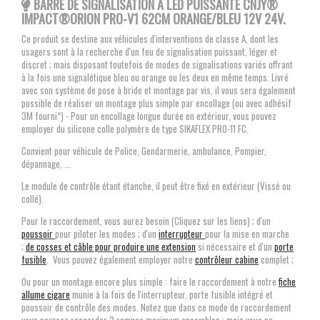
BARRE DE SIGNALISATION À LED PUISSANTE CNJY
®
IMPACT®ORION PRO-V1 62CM ORANGE/BLEU 12V 24V.
Ce produit se destine aux véhicules d'interventions de classe A, dont les
usagers sont à la recherche d'un feu de signalisation puissant, léger et
discret ; mais disposant toutefois de modes de signalisations variés offrant
à la fois une signalétique bleu ou orange ou les deux en même temps. Livré
avec son système de pose à bride et montage par vis, il vous sera également
possible de réaliser un montage plus simple par encollage (ou avec adhésif
3M fourni*) - Pour un encollage longue durée en extérieur, vous pouvez
employer du silicone colle polymère de type SIKAFLEX PRO-11 FC.
Convient pour véhicule de Police, Gendarmerie, ambulance, Pompier,
dépannage, ...
Le module de contrôle étant étanche, il peut être fixé en extérieur (Vissé ou
collé).
Pour le raccordement, vous aurez besoin (Cliquez sur les liens) ; d'un
poussoir
pour piloter les modes ; d'un
interrupteur
pour la mise en marche
;
de cosses et câble pour produire une extension
si nécessaire et d'un
porte
fusible
. Vous pouvez également employer notre
contrôleur cabine
complet ;
Ou pour un montage encore plus simple : faire le raccordement à notre
fiche
allume cigare
munie à la fois de l'interrupteur, porte fusible intégré et
poussoir de contrôle des modes. Notez que dans ce mode de raccordement