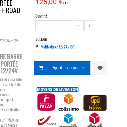
RTEE
125,00 €
HT
FF ROAD
Quantité
VOLTAGE
 GZER®180W OFF
Multivoltage 12/24V DC
TRE BARRE
 PORTÉE
Ajouter au panier
12/24V.
ide et puissante
eux à lentille
eine
tracteur,
rue, quad,
, ... .
nts de fixation
useur PMMA en
ant à toutes