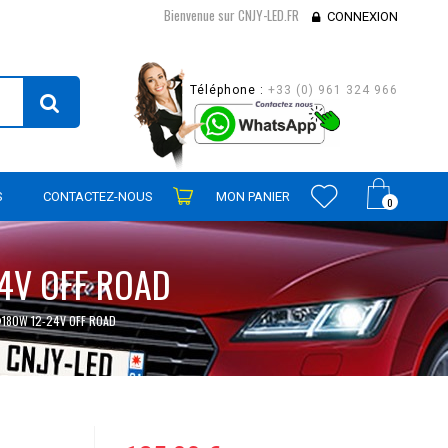
Bienvenue sur CNJY-LED.FR
CONNEXION
Téléphone :
+33 (0) 961 324 966
S
CONTACTEZ-NOUS
MON PANIER
0
4V OFF ROAD
180W 12-24V OFF ROAD