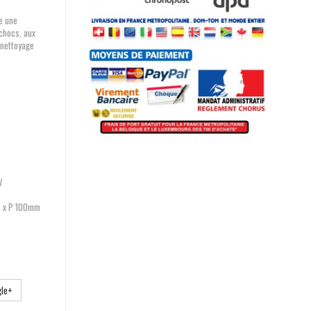
e une
 chocs, aux
n nettoyage
V
m x P 100mm
le+