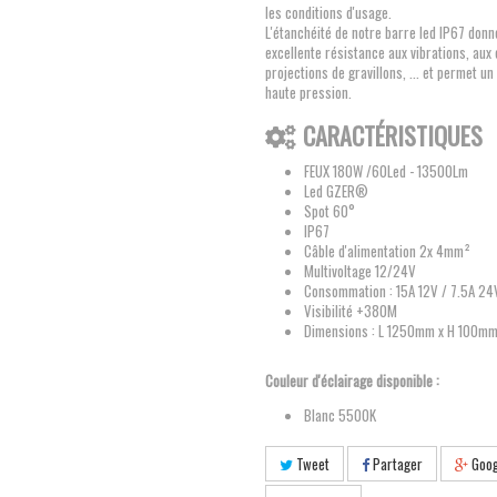
les conditions d'usage.
L'étanchéité de notre barre led IP67 donn
excellente résistance aux vibrations, aux
projections de gravillons, ... et permet u
haute pression.
CARACTÉRISTIQUES
FEUX 180W /60Led - 13500Lm
Led GZER®
Spot 60°
IP67
Câble d'alimentation 2x 4mm²
Multivoltage 12/24V
Consommation : 15A 12V / 7.5A 24
Visibilité +380M
Dimensions : L 1250mm x H 100m
Couleur d'éclairage disponible :
Blanc 5500K
Tweet
Partager
Goog