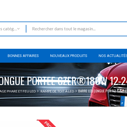
Toutes les catégories
BONNES AFFAIRES
NOUVEAUX PRODUITS
NOS ACTUALITÉ
LONGUE PORTEE GZER®180W 12-2
BARRE LED LONGUE PORTEE GZER®
AGE PHARE ET FEU LED
RAMPE DE TOIT À LED