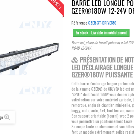
PROMO !
BARRE LED LONGUE PO
GZER®180W 12-24V O
Référence
GZER-XT-DRIVE180
En stock - Livrable immédiatement
Barre led, phare de travail puissant à led
ROAD 12/24V.
PRÉSENTATION DE NO
LED D'ÉCLAIRAGE LONGUE
GZER®180W PUISSANTE 
Cette barre d'éclairage longue portée sol
de la gamme GZER® de CNJY® led est un f
"SPOT" dont l'éclat 188W vous donnera pl
satisfaction sur votre matériel agricole, 
remorque, engin de chantier, mini-pelle, g
buggy, moto, auto, 4x4, tout terrain, camion
Son support orientable (fourni) avec 2 poi
age
vous permettra un positionnement facile.
Sa coque toute en aluminium et son diff
font un modèle extrêmement solide résist