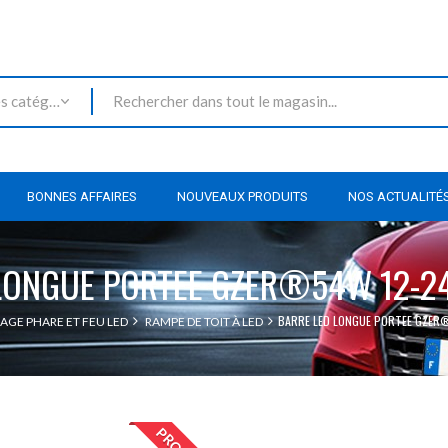
Toutes les catégories
BONNES AFFAIRES
NOUVEAUX PRODUITS
NOS ACTUALITÉ
LONGUE PORTEE GZER®54W 12-2
BARRE LED LONGUE PORTEE GZER
AGE PHARE ET FEU LED
RAMPE DE TOIT À LED