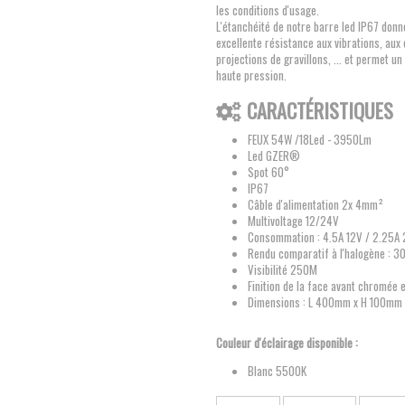
les conditions d'usage.
L'étanchéité de notre barre led IP67 donn
excellente résistance aux vibrations, aux
projections de gravillons, ... et permet u
haute pression.
CARACTÉRISTIQUES
FEUX 54W /18Led - 3950Lm
Led GZER®
Spot 60°
IP67
Câble d'alimentation 2x 4mm²
Multivoltage 12/24V
Consommation : 4.5A 12V / 2.25A
Rendu comparatif à l'halogène : 
Visibilité 250M
Finition de la face avant chromée e
Dimensions : L 400mm x H 100mm
Couleur d'éclairage disponible :
Blanc 5500K