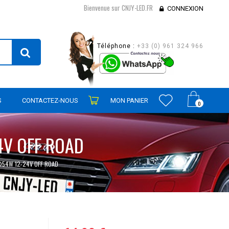
Bienvenue sur CNJY-LED.FR
CONNEXION
Téléphone :
+33 (0) 961 324 966
S
CONTACTEZ-NOUS
MON PANIER
0
4V OFF ROAD
®54W 12-24V OFF ROAD