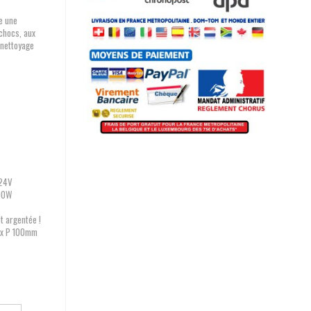
e une
 chocs, aux
n nettoyage
 24V
300W
t argentée !
 x P 100mm