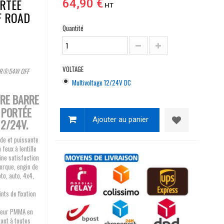
RTEE
64,90 €
HT
F ROAD
Quantité
VOLTAGE
GZER®54W OFF
Multivoltage 12/24V DC
TRE BARRE
 PORTÉE
Ajouter au panier
2/24V.
ide et puissante
eux à lentille
ine satisfaction
morque, engin de
to, auto, 4x4,
nts de fixation
useur PMMA en
ant à toutes