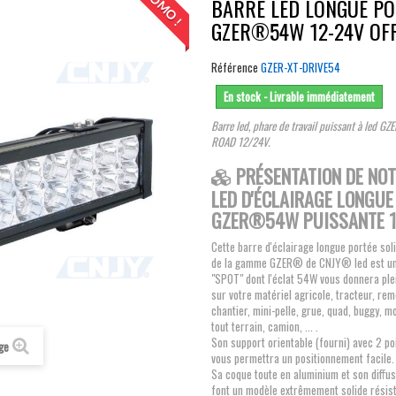
PROMO !
BARRE LED LONGUE PO
GZER®54W 12-24V OF
Référence
GZER-XT-DRIVE54
En stock - Livrable immédiatement
Barre led, phare de travail puissant à led 
ROAD 12/24V.
PRÉSENTATION DE NO
LED D'ÉCLAIRAGE LONGUE
GZER®54W PUISSANTE 1
Cette barre d'éclairage longue portée sol
de la gamme GZER® de CNJY® led est un f
"SPOT" dont l'éclat 54W vous donnera ple
sur votre matériel agricole, tracteur, re
chantier, mini-pelle, grue, quad, buggy, mo
tout terrain, camion, ... .
Son support orientable (fourni) avec 2 poi
age
vous permettra un positionnement facile.
Sa coque toute en aluminium et son diff
font un modèle extrêmement solide résist