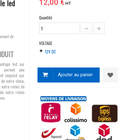
le led
12,00 €
HT
Quantité
tement de
VOLTAGE
12V DC
ODUIT
ontage led sur
is permet une
Ajouter au panier
ent impulsé par
 de votre choix,
 votre relais de
de votre relais
ons.