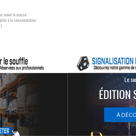
ve avant la masse .
daptée à la consommation.
r).
Le san
ÉDITION 
À DÉC