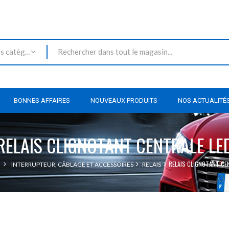
Toutes les catégories
BONNES AFFAIRES
NOUVEAUX PRODUITS
NOS ACTUALITÉ
RELAIS CLIGNOTANT CENTRALE LE
RELAIS CLIGNOTANT CE
INTERRUPTEUR, CÂBLAGE ET ACCESSOIRES
RELAIS