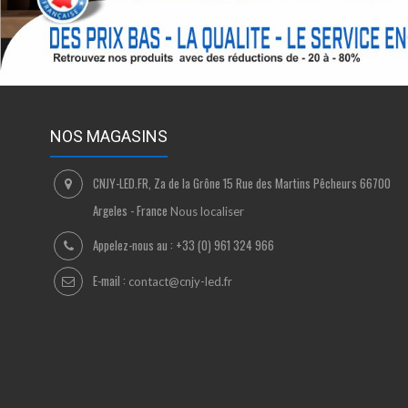
NOS MAGASINS
CNJY-LED.FR, Za de la Grône 15 Rue des Martins Pêcheurs 66700
Argeles - France
Nous localiser
Appelez-nous au :
+33 (0) 961 324 966
E-mail :
contact@cnjy-led.fr