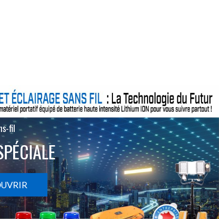
s-fil
SPÉCIALE
OUVRIR