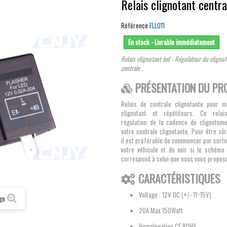
Relais clignotant centra
Référence
FLL011
En stock - Livrable immédiatement
Relais clignotant led - Régulateur du cligno
centrale .
PRÉSENTATION DU PR
Relais de centrale clignotante pour m
clignotant et répétiteurs. Ce rela
régulation de la cadence de clignotem
votre centrale clignotante. Pour être sûr
il est préférable de commencer par sortir
votre véhicule et de voir si le schéma 
correspond à celui que nous vous propos
CARACTÉRISTIQUES
Voltage : 12V DC (+/- 11~15V)
age
20A Max 150Watt
Homologation CE ROHS