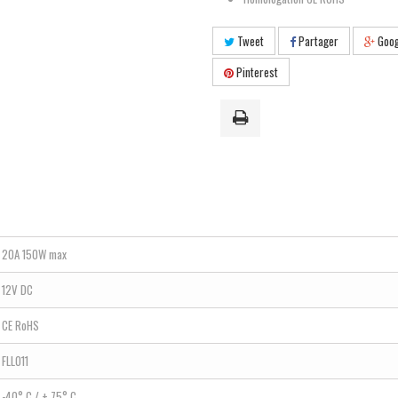
Tweet
Partager
Goog
Pinterest
20A 150W max
12V DC
CE RoHS
FLL011
-40° C / + 75° C