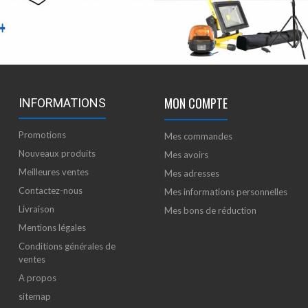
MON COMPTE
INFORMATIONS
Promotions
Mes commandes
Nouveaux produits
Mes avoirs
Meilleures ventes
Mes adresses
Contactez-nous
Mes informations personnelles
Livraison
Mes bons de réduction
Mentions légales
Conditions générales de
ventes
A propos
sitemap