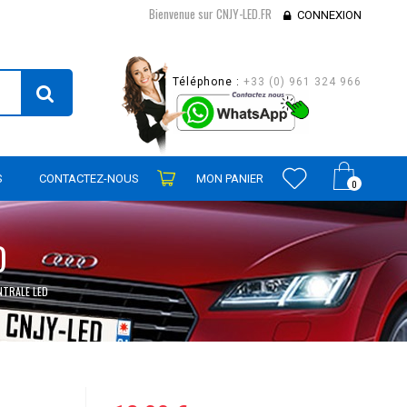
Bienvenue sur CNJY-LED.FR
CONNEXION
Téléphone :
+33 (0) 961 324 966
S
CONTACTEZ-NOUS
MON PANIER
0
D
NTRALE LED