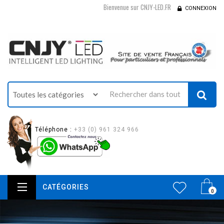
Bienvenue sur CNJY-LED.FR
CONNEXION
Téléphone :
+33 (0) 961 324 966
CATÉGORIES
0