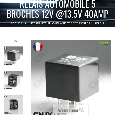
RELAIS AUTOMOBILE 5
BROCHES 12V @13.5V 40AMP
ACCUEIL
INTERRUPTEUR, CÂBLAGE ET ACCESSOIRES
RELAIS
RELAIS AUTOMOBILE 5 BROCHES 12V @13.5V 40AMP
Agrandir l'image