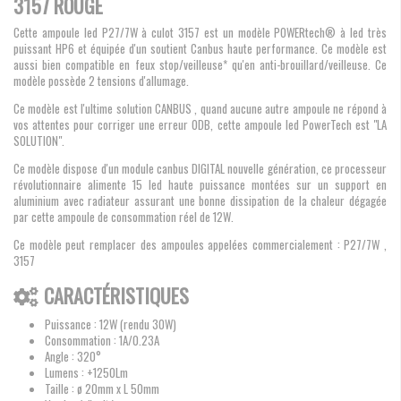
3157 ROUGE
Cette ampoule led P27/7W à culot 3157 est un modèle POWERtech® à led très
puissant HP6 et équipée d'un soutient Canbus haute performance. Ce modèle est
aussi bien compatible en feux stop/veilleuse* qu'en anti-brouillard/veilleuse. Ce
modèle possède 2 tensions d'allumage.
Ce modèle est l'ultime solution CANBUS , quand aucune autre ampoule ne répond à
vos attentes pour corriger une erreur ODB, cette ampoule led PowerTech est "LA
SOLUTION".
Ce modèle dispose d'un module canbus DIGITAL nouvelle génération, ce processeur
révolutionnaire alimente 15 led haute puissance montées sur un support en
aluminium avec radiateur assurant une bonne dissipation de la chaleur dégagée
par cette ampoule de consommation réel de 12W.
Ce modèle peut remplacer des ampoules appelées commercialement : P27/7W ,
3157
CARACTÉRISTIQUES
Puissance : 12W (rendu 30W)
Consommation : 1A/0.23A
Angle : 320°
Lumens : +1250Lm
Taille : ø 20mm x L 50mm