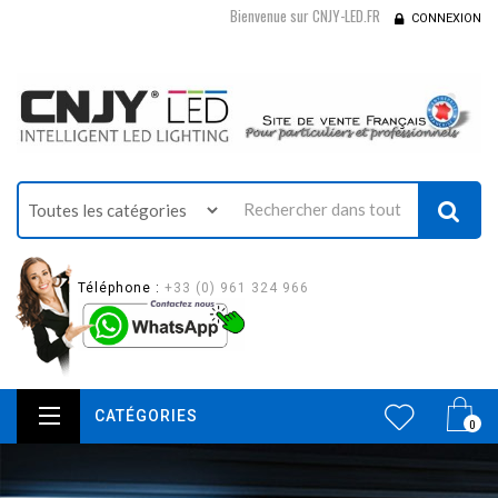
Bienvenue sur CNJY-LED.FR
CONNEXION
Téléphone :
+33 (0) 961 324 966
CATÉGORIES
0