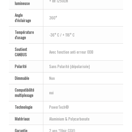
+ de 1250Lm
lumineuse
Angle
360°
d'éclairage
Température
-36° C / + 116° C
d'usage
Soutient
Avec fonction anti erreur ODB
CANBUS
Polarité
Sans Polarité (dépolarisée)
Dimmable
Non
Compatibilité
oui
multiplexage
Technologie
PowerTech®
Matériaux
Aluminium & Polycarbonate
Garantie
2 ans *(Voir CGV)