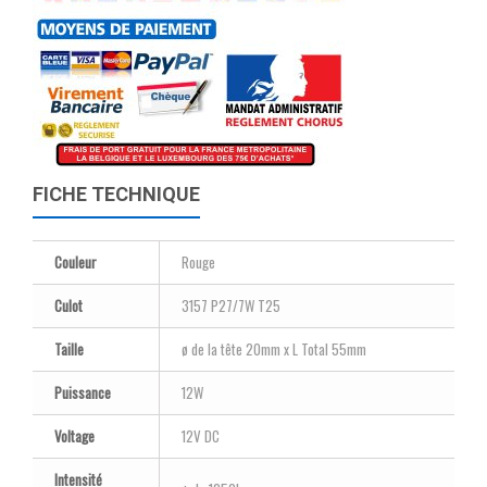
FICHE TECHNIQUE
Couleur
Rouge
Culot
3157 P27/7W T25
Taille
ø de la tête 20mm x L Total 55mm
Puissance
12W
Voltage
12V DC
Intensité