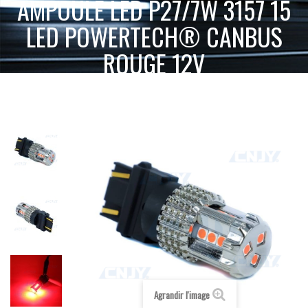
AMPOULE LED P27/7W 3157 15
LED POWERTECH® CANBUS
ROUGE 12V
ACCUEIL
AMPOULE LED VOITURE AUTO MOTO CAMION 12V 24V
AMPOULE LED P27/7W 3157 15 LED
AMPOULE DE VEILLEUSES LED
POWERTECH® CANBUS ROUGE 12V
Agrandir l'image