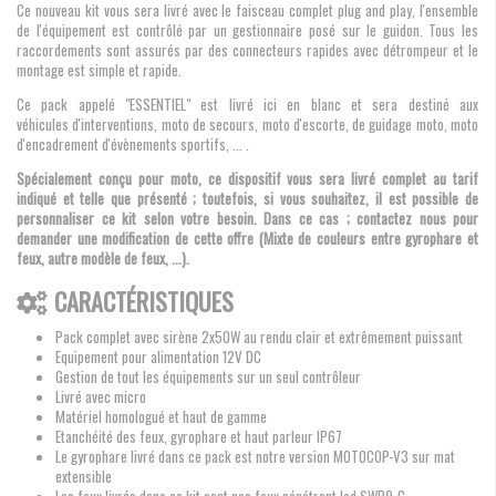
Ce nouveau kit vous sera livré avec le faisceau complet plug and play, l'ensemble
de l'équipement est contrôlé par un gestionnaire posé sur le guidon. Tous les
raccordements sont assurés par des connecteurs rapides avec détrompeur et le
montage est simple et rapide.
Ce pack appelé "ESSENTIEL" est livré ici en blanc et sera destiné aux
véhicules d'interventions, moto de secours, moto d'escorte, de guidage moto, moto
d'encadrement d'évènements sportifs, ... .
Spécialement conçu pour moto, ce dispositif vous sera livré complet au tarif
indiqué et telle que présenté ; toutefois, si vous souhaitez, il est possible de
personnaliser ce kit selon votre besoin. Dans ce cas ; contactez nous pour
demander une modification de cette offre (Mixte de couleurs entre gyrophare et
feux, autre modèle de feux, ...).
CARACTÉRISTIQUES
Pack complet avec sirène 2x50W au rendu clair et extrêmement puissant
Equipement pour alimentation 12V DC
Gestion de tout les équipements sur un seul contrôleur
Livré avec micro
Matériel homologué et haut de gamme
Etanchéité des feux, gyrophare et haut parleur IP67
Le gyrophare livré dans ce pack est notre version MOTOCOP-V3 sur mat
extensible