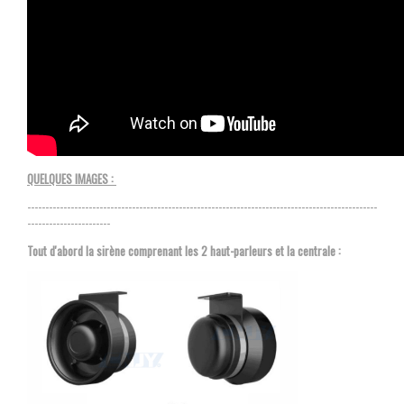
QUELQUES IMAGES :
-------------------------------------------------------------------------------------------------
-----------------------
Tout d'abord la sirène comprenant les 2 haut-parleurs et la centrale :