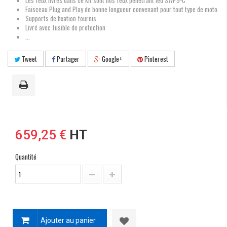
Les feux livrés dans ce kit sont nos feux pénétrant led SWP9-C
Faisceau Plug and Play de bonne longueur convenant pour tout type de moto.
Supports de fixation fournis
Livré avec fusible de protection
...
Tweet
Partager
Google+
Pinterest
659,25 €
HT
Quantité
Ajouter au panier