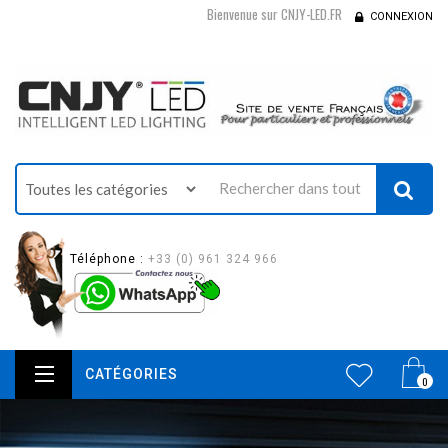
Bienvenue sur CNJY-LED.FR
CONNEXION
Téléphone :
+33 (0) 961 324 966
CATÉGORIES
0