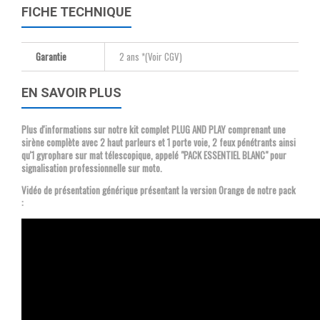
FICHE TECHNIQUE
Garantie
2 ans *(Voir CGV)
EN SAVOIR PLUS
Plus d'informations sur notre kit complet PLUG AND PLAY comprenant une
sirène complète avec 2 haut parleurs et 1 porte voie, 2 feux pénétrants ainsi
qu'1 gyrophare sur mat télescopique, appelé "PACK ESSENTIEL BLANC" pour
signalisation professionnelle sur moto.
Vidéo de présentation générique présentant la version Orange de notre pack
: