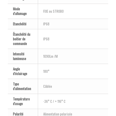
Mode
FIXE ou STROBO
d'allumage
Etanchéité
IP68
Étanchéité du
boitier de
IP68
commande
Intensité
1090Lm /M
lumineuse
Angle
180°
d'éclairage
Type
Câblée
d'alimentation
Température
-36° C / + 116° C
d'usage
Polarité
Alimentation polarisée