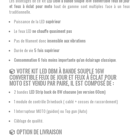
Les avantages de ce kit
LED DBM à bande souple 16W convertible feux de jour
et feux à éclat pour moto
haut de gamme sont multiples face à un feux
traditionnelle.
Puissance de la LED
supérieur
Le feux LED
ne chauffe quasiment pas
Pas de filament donc
insensible aux vibrations
Durée de vie
5 fois supérieur
Consommation 6 fois moins importante qu'un éclairage classique
.
VOTRE KIT
LED DBM À BANDE SOUPLE 16W
CONVERTIBLE FEUX DE JOUR ET FEUX À ÉCLAT POUR
MOTO
EST VENDU PAR PAIRE, IL EST COMPOSÉ DE :
2 bandes
LED Strip back de 8W chacune (en version 60cm)
1 module de contrôle Driveback ( cablé + cosses de raccordement)
1 Interrupteur MOTO (guidon) ou Top gun (Auto)
Câblage de qualité.
OPTION DE LIVRAISON