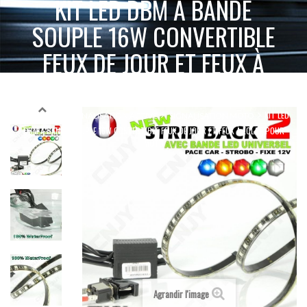
KIT LED DBM À BANDE
SOUPLE 16W CONVERTIBLE
FEUX DE JOUR ET FEUX À
ÉCLAT POUR MOTO
KIT LED
ACCUEIL
SIGNALISATION ACTIVE
SIGNALISATION MOTO
DBM À BANDE SOUPLE 16W CONVERTIBLE FEUX DE JOUR ET FEUX À ÉCLAT POUR
MOTO
Agrandir l'image