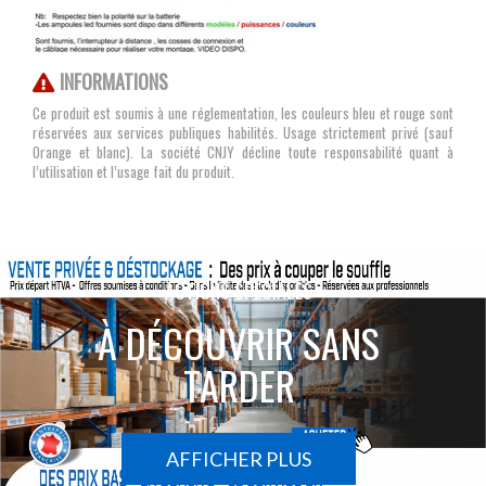
INFORMATIONS
Ce produit est soumis à une réglementation, les couleurs bleu et rouge sont
réservées aux services publiques habilités. Usage strictement privé (sauf
Orange et blanc). La société CNJY décline toute responsabilité quant à
l’utilisation et l’usage fait du produit.
ACTIONS SPÉCIALES
À DÉCOUVRIR SANS
TARDER
AFFICHER PLUS