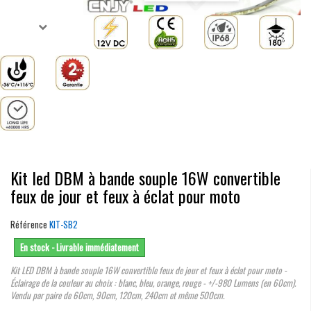
Kit led DBM à bande souple 16W convertible
feux de jour et feux à éclat pour moto
Référence
KIT-SB2
En stock - Livrable immédiatement
Kit LED DBM à bande souple 16W convertible feux de jour et feux à éclat pour moto -
Éclairage de la couleur au choix : blanc, bleu, orange, rouge - +/-980 Lumens (en 60cm).
Vendu par paire de 60cm, 90cm, 120cm, 240cm et même 500cm.