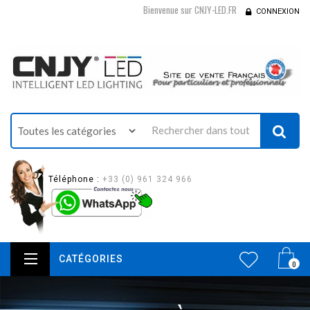
Bienvenue sur CNJY-LED.FR
CONNEXION
Téléphone :
+33 (0) 961 324 966
CATÉGORIES
0