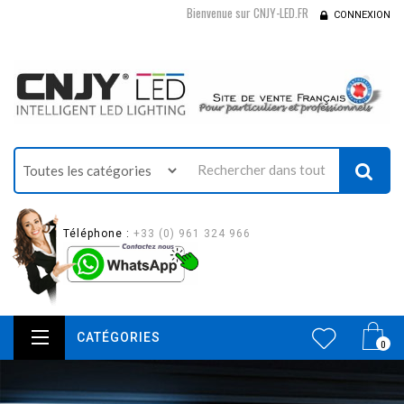
Bienvenue sur CNJY-LED.FR
CONNEXION
Téléphone :
+33 (0) 961 324 966
CATÉGORIES
0