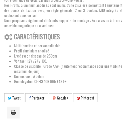
votre demande de devis par mail à contact@cnjy-led.fr .
Nos Profils aluminium anodisés sont munis d'une glissière permettant l'ajustement
des points de fixation avec, en règle générale, 2 ou 3 boulons M10 intégrés et
coulissant dans ce rail.
Nous proposons également différents supports de montage : Fixe à vis ou à bride /
amovible magnétique ou à ventouse.
CARACTÉRISTIQUES
Multifonction et personnalisable
Profil aluminium anodisé
Livré avec faisceau de 250cm
Voltage : 12V /24V DC.
Classe de visibilité : Grade AAA+ (hautement recommandé pour une visibilité
maximum de jour)
Dimensions : A définir
Homologation CE ECE 10R R65 E49 E9
Tweet
Partager
Google+
Pinterest