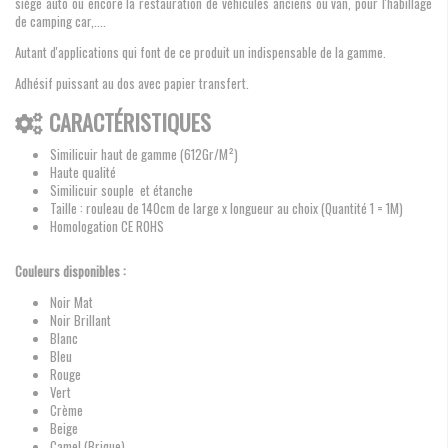
siège auto ou encore la restauration de véhicules anciens ou van, pour l'habillage
de camping car,....
Autant d'applications qui font de ce produit un indispensable de la gamme.
Adhésif puissant au dos avec papier transfert.
CARACTÉRISTIQUES
Similicuir haut de gamme (612Gr/M²)
Haute qualité
Similicuir souple et étanche
Taille : rouleau de 140cm de large x longueur au choix (Quantité 1 = 1M)
Homologation CE ROHS
Couleurs disponibles :
Noir Mat
Noir Brillant
Blanc
Bleu
Rouge
Vert
Crème
Beige
Camel (Brique)