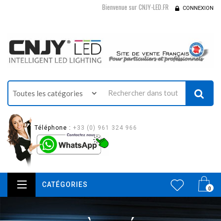
Bienvenue sur CNJY-LED.FR
CONNEXION
Téléphone :
+33 (0) 961 324 966
CATÉGORIES
0