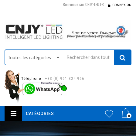
Bienvenue sur CNJY-LED.FR
CONNEXION
Téléphone :
+33 (0) 961 324 966
CATÉGORIES
0