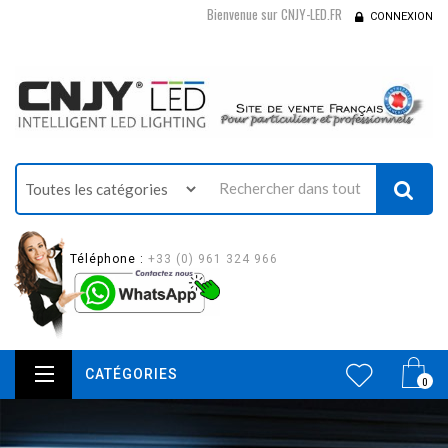
Bienvenue sur CNJY-LED.FR
CONNEXION
Téléphone :
+33 (0) 961 324 966
CATÉGORIES
0