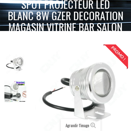
SPOT PROJECTEUR LED
BLANC 8W GZER DECORATION
MAGASIN VITRINE BAR SALON
BATEAU
PROMO !
ACCUEIL
ECLAIRAGE DOMESTIQUE & COMMERCIAL 12V 220V
SPOT PROJECTEUR LED BLANC 8W GZER
SPOT & PROJECTEURS
DECORATION MAGASIN VITRINE BAR SALON BATEAU
Agrandir l'image