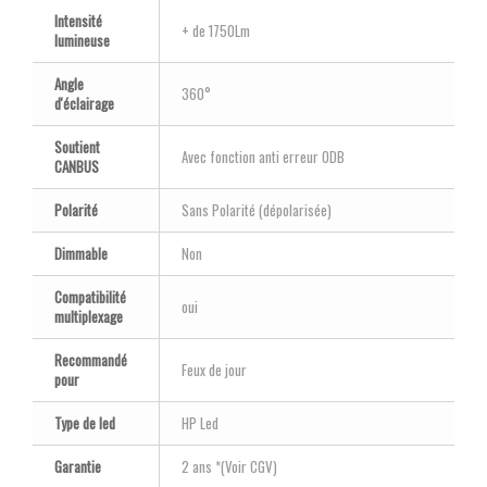
Intensité
+ de 1750Lm
lumineuse
Angle
360°
d'éclairage
Soutient
Avec fonction anti erreur ODB
CANBUS
Polarité
Sans Polarité (dépolarisée)
Dimmable
Non
Compatibilité
oui
multiplexage
Recommandé
Feux de jour
pour
Type de led
HP Led
Garantie
2 ans *(Voir CGV)