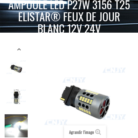
AMPOULE LED P27W 3156 T25
ELISTAR® FEUX DE JOUR
BLANC 12V 24V
ACCUEIL
AMPOULE LED VOITURE AUTO MOTO CAMION 12V 24V
AMPOULE LED P27W 3156 T25 ELISTAR® FEUX DE JOUR
T25-P27W -3156
BLANC 12V 24V
Agrandir l'image