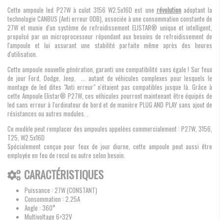
Cette ampoule led P27W à culot 3156 W2.5x16D est une
révolution
adoptant la
technologie CANBUS (Anti erreur ODB), associée à une consommation constante de
27W et munie d'un système de refroidissement ELISTAR® unique et intelligent,
propulsé par un microprocesseur répondant aux besoins de refroidissement de
l'ampoule et lui assurant une stabilité parfaite même après des heures
d'utilisation.
Cette ampoule nouvelle génération, garanti une compatibilité sans égale ! Sur feux
de jour Ford, Dodge, Jeep, ... autant de véhicules complexes pour lesquels le
montage de led dites "Anti erreur" n'étaient pas compatibles jusque là. Grâce à
cette Ampoule Elistar® P27W, ces véhicules pourront maintenant être équipés de
led sans erreur à l'ordinateur de bord et de manière PLUG AND PLAY sans ajout de
résistances ou autres modules. .
Ce modèle peut remplacer des ampoules appelées commercialement : P27W, 3156,
T25, W2.5x16D
Spécialement conçue pour feux de jour diurne, cette ampoule peut aussi être
employée en feu de recul ou autre selon besoin.
CARACTÉRISTIQUES
Puissance : 27W (CONSTANT)
Consommation : 2.25A
Angle : 360°
Multivoltage 6>32V