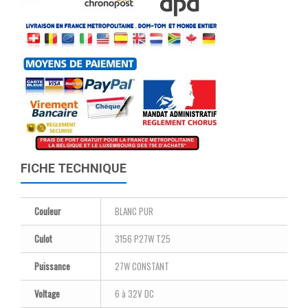
FICHE TECHNIQUE
Couleur
BLANC PUR
Culot
3156 P27W T25
Puissance
27W CONSTANT
Voltage
6 à 32V DC