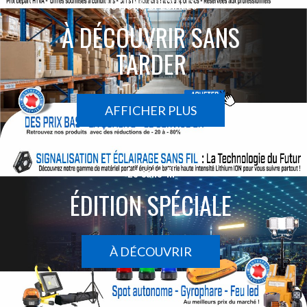
ACTIONS SPÉCIALES
À DÉCOUVRIR SANS
TARDER
AFFICHER PLUS
Le sans-fil
ÉDITION SPÉCIALE
À DÉCOUVRIR