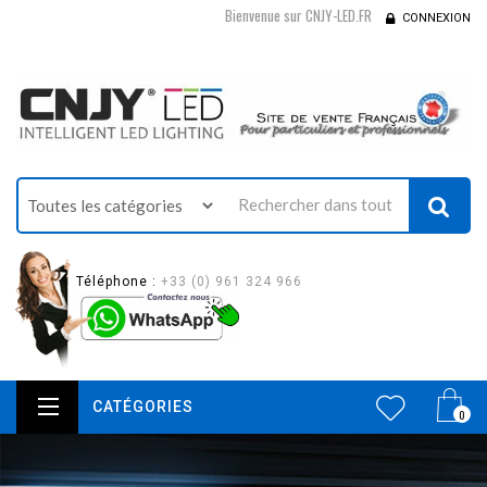
Bienvenue sur CNJY-LED.FR
CONNEXION
Téléphone :
+33 (0) 961 324 966
CATÉGORIES
0