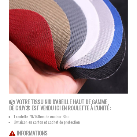
VOTRE TISSU NID D'ABEILLE HAUT DE GAMME
DE
CNJY®
EST VENDU ICI EN ROULETTE À L'UNITÉ :
1 roulette 70/140cm de couleur Bleu.
Livraison en carton et sachet de protection
INFORMATIONS