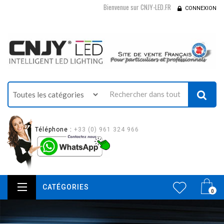
Bienvenue sur CNJY-LED.FR
CONNEXION
Téléphone :
+33 (0) 961 324 966
CATÉGORIES
0