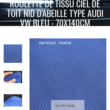
ROULETTE DE TISSU CIEL DE
TOIT NID D'ABEILLE TYPE AUDI
VW BLEU - 70X140CM
ACCUEIL
SELLERIE MOQUETTE & SIMILICUIR
ROULETTE DE TISSU CIEL DE TOIT NID D'ABEILLE TYPE
TISSUS & ALCANTARA
AUDI VW BLEU - 70X140CM
Agrandir l'image