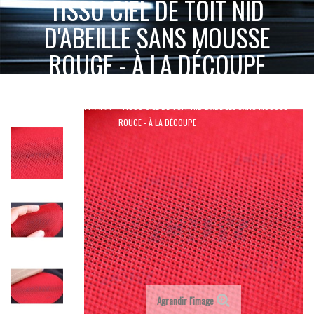
TISSU CIEL DE TOIT NID
D'ABEILLE SANS MOUSSE
ROUGE - À LA DÉCOUPE
ACCUEIL
SELLERIE MOQUETTE & SIMILICUIR
TISSU CIEL DE TOIT NID D'ABEILLE SANS MOUSSE
TISSUS & ALCANTARA
ROUGE - À LA DÉCOUPE
Agrandir l'image