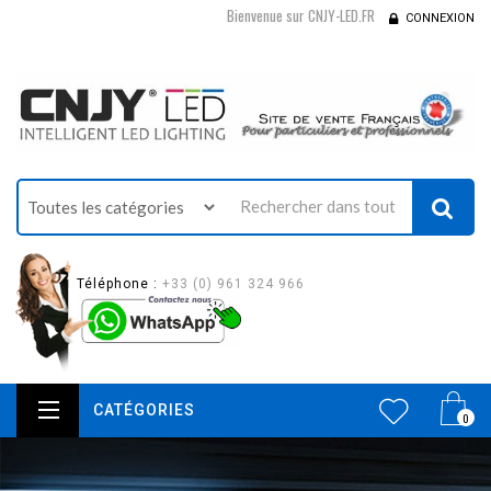
Bienvenue sur CNJY-LED.FR
CONNEXION
Téléphone :
+33 (0) 961 324 966
CATÉGORIES
0