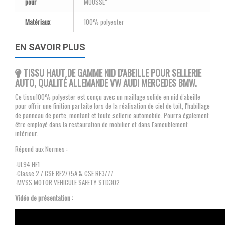
pour
MOUSSE"
Matériaux
100% polyester
EN SAVOIR PLUS
TISSU HAUT DE GAMME NID D'ABEILLE POUR SELLERIE
AUTO, QUALITÉ ALLEMANDE VW AUDI MERCEDES BMW.
Ce tissu100% polyester est conçu avec un maillage solide en nid d'abeille
pour offrir une finition parfaite lors de la réalisation de ciel de toit, l'habillage
de panneau de porte, montant et toute sellerie automobile. Pourra également
être employé dans la restauration de mobilier et dans l'ameublement
intérieur.
Répond aux Normes :
-UL94 HF1
-Classe 2 / CSE RF2/75A & CSE RF3/77
-MVSS MOTOR VEHICULE SAFETY STD302
Vidéo de présentation :