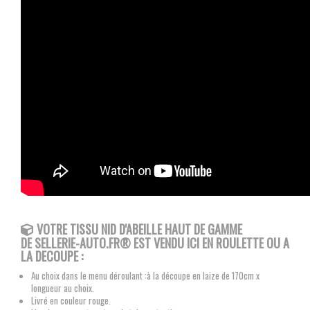
VOTRE TISSU NID D'ABEILLE HAUT DE GAMME
DE
SELLERIE-AUTO.FR®
EST VENDU ICI EN ROULETTE OU A
LA DECOUPE :
Au choix dans le menu déroulant :à la découpe en laize de 170cm x
longueur au choix.
Livré en couleur rouge.