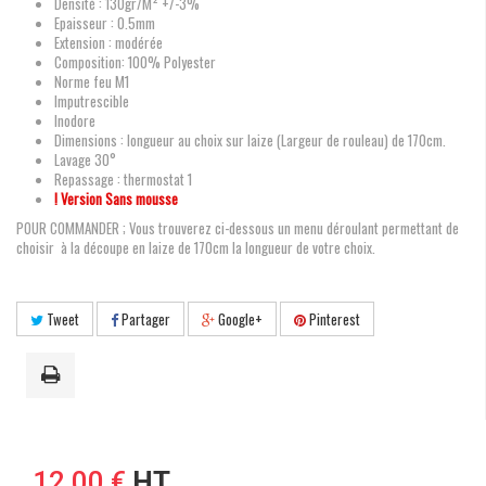
Densité : 130gr/M² +/-3%
Epaisseur : 0.5mm
Extension : modérée
Composition: 100% Polyester
Norme feu M1
Imputrescible
Inodore
Dimensions : longueur au choix sur laize (Largeur de rouleau) de 170cm.
Lavage 30°
Repassage : thermostat 1
! Version Sans mousse
POUR COMMANDER ; Vous trouverez ci-dessous un menu déroulant permettant de
choisir à la découpe en laize de 170cm la longueur de votre choix.
Tweet
Partager
Google+
Pinterest
12,00 €
HT