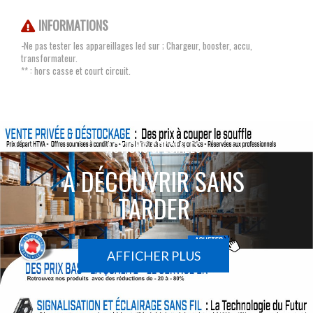
INFORMATIONS
-Ne pas tester les appareillages led sur ; Chargeur, booster, accu,
transformateur.
** : hors casse et court circuit.
ACTIONS SPÉCIALES
À DÉCOUVRIR SANS
TARDER
AFFICHER PLUS