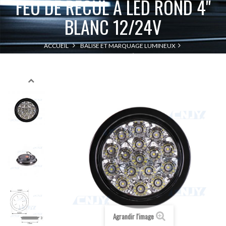
FEU DE RECUL À LED ROND 4"
BLANC 12/24V
ACCUEIL
BALISE ET MARQUAGE LUMINEUX
FEU DE RECUL À LED ROND 4" BLANC 12/24V
ECLAIRAGE REMORQUE
Agrandir l'image