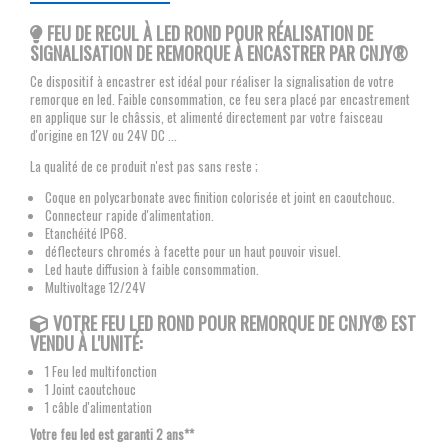
FEU DE RECUL À LED ROND POUR RÉALISATION DE
SIGNALISATION DE REMORQUE À ENCASTRER PAR CNJY
®
Ce dispositif à encastrer est idéal pour réaliser la signalisation de votre
remorque en led. Faible consommation, ce feu sera placé par encastrement
en applique sur le châssis, et alimenté directement par votre faisceau
d'origine en 12V ou 24V DC ...
La qualité de ce produit n'est pas sans reste ;
Coque en polycarbonate avec finition colorisée et joint en caoutchouc.
Connecteur rapide d'alimentation.
Etanchéité IP68.
déflecteurs chromés à facette pour un haut pouvoir visuel.
Led haute diffusion à faible consommation.
Multivoltage 12/24V
VOTRE FEU LED ROND POUR REMORQUE
DE CNJY®
EST
VENDU À L'UNITÉ:
1 Feu led multifonction
1 Joint caoutchouc
1 câble d'alimentation
Votre feu led est garanti 2 ans**