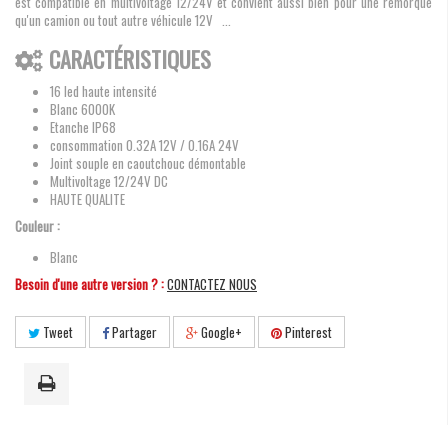
est compatible en multivoltage 12/24V et convient aussi bien pour une remorque
qu'un camion ou tout autre véhicule 12V ...
CARACTÉRISTIQUES
16 led haute intensité
Blanc 6000K
Etanche IP68
consommation 0.32A 12V / 0.16A 24V
Joint souple en caoutchouc démontable
Multivoltage 12/24V DC
HAUTE QUALITE
Couleur :
Blanc
Besoin d'une autre version ? :
CONTACTEZ NOUS
Tweet
Partager
Google+
Pinterest