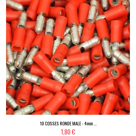
10 COSSES RONDE MALE - 4mm ...
1,80 €