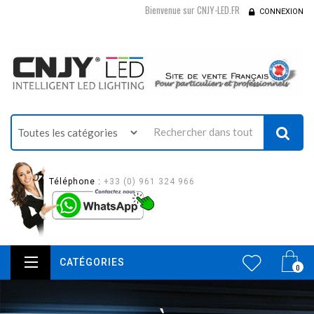
Bienvenue sur CNJY-LED.FR
CONNEXION
Téléphone :
+33 (0) 961 324 966
CATÉGORIES
0