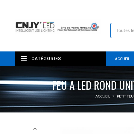
CATÉGORIES
ACCUEIL
FEU A LED ROND UNI
ACCUEIL
PETIT FEU