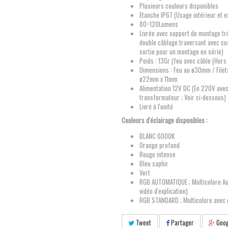
Plusieurs couleurs disponibles
Etanche IP67 (Usage intérieur et e
80~120Lumens
Livrée avec support de montage tr
double câblage traversant avec co
sortie pour un montage en série)
Poids : 13Gr (feu avec câble (Hors 
Dimensions : Feu au ø30mm / Filet
ø22mm x 11mm
Alimentation 12V DC (En 220V ave
transformateur ; Voir ci-dessous)
Livré à l'unité
Couleurs d'éclairage disponibles :
BLANC 6000K
Orange profond
Rouge intense
Bleu saphir
Vert
RGB AUTOMATIQUE ; Multicolore Au
vidéo d'explication)
RGB STANDARD ; Multicolore avec 
Tweet
Partager
Goog