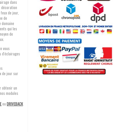
lairage dans
e décoration
 feux de jour,
me de
le domaine
ents qui les
 moyen de
ux.
on vous
s d'éclairages
es
x de jour sur
r obtenir un
e nos modules
E
ou
DRIVEBACK