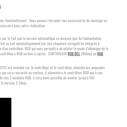
W
teur éventuellement ; Vous pouvez retrouver nos accessoires de montage ici
nécessaire pour votre réalisation.
par le fait que la version automatique ne dispose que de l'alimentation
la led se fait automatiquement par une séquence enregistrée intégrée à
in d'un contrôleur RGB qui vous permettra de piloter le mode d'allumage de la
s contrôleurs RGB en lien ci-après : CONTROLEUR
RGB DCL
(18Amp) ou
RGB
12VC est envoyée sur le contrôleur et le contrôleur alimente les ampoules
 qui sera raccordé au secteur, il alimentera le contrôleur RGB qui à son
de ces 3 modules RGB, il sera donc possible de monter jusqu'à 150
 la version 3.2Amp.