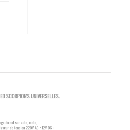
D SCORPION'S UNIVERSELLES.
e direct sur auto, moto, ... .
tisseur de tension 220V AC > 12V DC :