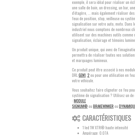
exemple, il sera idéal pour réaliser un éc
une salle de bain, un dressing, un bar, un
d'étagère, ... mais également réaliser des
feux de position, stop, veilleuse ou systè
signalisation sur votre auto, moto. Dans 
industriel nous comptons de nombreux cli
utilisent sur des machines outils comme
signalisation, éclairage et témoins lumine
Un produit unique, qui avec de l'imaginati
permettra de réaliser toutes vos solution
et marquages lumineux.
Ce produit peut être associé à nos modul
DRL
GEN1
,
2
ou pour une utilisation en feu
votre véhicule.
Vous souhaitez faire clignoter ce feu pou
système de signalisation ? Utilisez un d
:
MODULE
SIGNUM®
ou
BRAKEWINKER
ou
DYNAMIQU
CARACTÉRISTIQUES
1 led 1W XTR® haute intensité
Ampérage: 0.07A