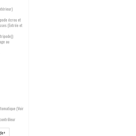
xtérieur)
ipode écrou et
sses (Entrée et
tripode))
age au
c
tomatique (Voir
contrôleur
le+