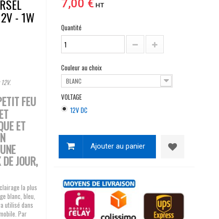
ERSEL
7,00 €
HT
2V - 1W
Quantité
Couleur au choix
BLANC
 12V.
VOLTAGE
PETIT FEU
12V DC
ET
QUE ET
UN
 UNE
Ajouter au panier
 DE JOUR,
clairage la plus
age blanc, bleu,
ra utilisé dans
mobile. Par