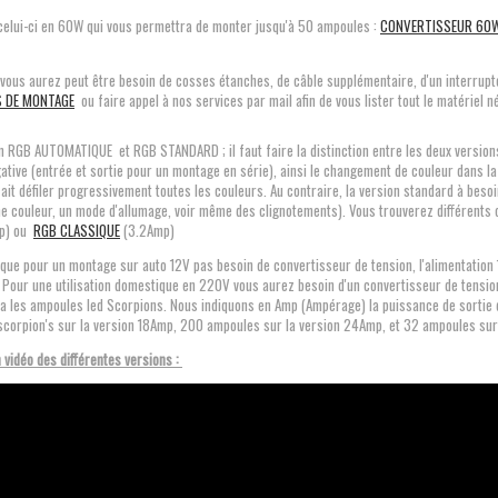
celui-ci en 60W qui vous permettra de monter jusqu'à 50 ampoules :
CONVERTISSEUR 60
 vous aurez peut être besoin de cosses étanches, de câble supplémentaire, d'un interrup
S DE MONTAGE
ou faire appel à nos services par mail afin de vous lister tout le matériel 
n RGB AUTOMATIQUE et RGB STANDARD ; il faut faire la distinction entre les deux versions 
gative (entrée et sortie pour un montage en série), ainsi le changement de couleur dans 
fait défiler progressivement toutes les couleurs. Au contraire, la version standard à beso
une couleur, un mode d'allumage, voir même des clignotements). Vous trouverez différent
p) ou
RGB CLASSIQUE
(3.2Amp)
que pour un montage sur auto 12V pas besoin de convertisseur de tension, l'alimentation 
 Pour une utilisation domestique en 220V vous aurez besoin d'un convertisseur de tension
ra les ampoules led Scorpions. Nous indiquons en Amp (Ampérage) la puissance de sortie 
scorpion's sur la version 18Amp, 200 ampoules sur la version 24Amp, et 32 ampoules sur
 vidéo des différentes versions :