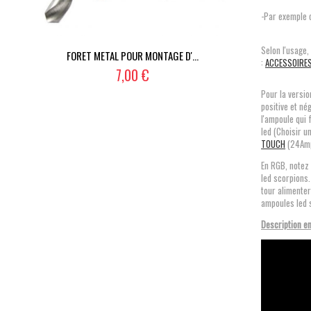
-Par exemple 
Selon l'usage,
FORET METAL POUR MONTAGE D'...
:
ACCESSOIRE
7,00 €
Pour la versio
positive et né
l'ampoule qui 
led (Choisir 
TOUCH
(24Am
En RGB, notez 
led scorpions.
tour alimente
ampoules led 
Description en