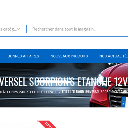
Toutes les catégories
BONNES AFFAIRES
NOUVEAUX PRODUITS
NOS ACTUALITÉ
VERSEL SCORPION'S ETANCHE 12V 
FEU A LED ROND UNIVERSEL SCORPION'S ETANCH
X À LED 12V 24V
FEUX DÉCORATIF