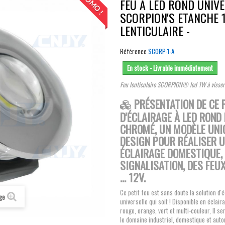
PROMO !
FEU A LED ROND UNIV
SCORPION'S ETANCHE 1
LENTICULAIRE -
Référence
SCORP-1-A
En stock - Livrable immédiatement
Feu lenticulaire SCORPION® led 1W à visser
PRÉSENTATION DE CE 
D'ÉCLAIRAGE À LED ROND 
CHROMÉ, UN MODÈLE UNI
DESIGN POUR RÉALISER 
ÉCLAIRAGE DOMESTIQUE,
SIGNALISATION, DES FEUX
... 12V.
Ce petit feu est sans doute la solution d'é
age
universelle qui soit ! Disponible en éclair
rouge, orange, vert et multi-couleur, Il se
le domaine industriel, domestique et auto