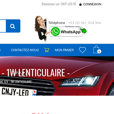
Bienvenue sur CNJY-LED.FR
CONNEXION
Téléphone :
+33 (0) 961 324 966
S
CONTACTEZ-NOUS
MON PANIER
0
- 1W LENTICULAIRE -
E 12V - 1W LENTICULAIRE -