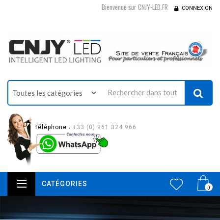
Bienvenue sur CNJY-LED.FR
CONNEXION
Téléphone :
+33 (0) 961 324 966
CATÉGORIES
0