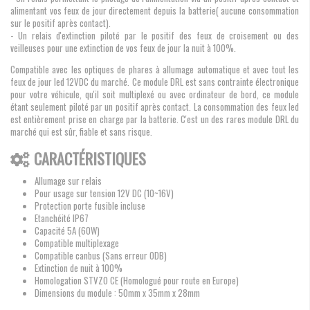
alimentant vos feux de jour directement depuis la batterie( aucune consommation
sur le positif après contact).
- Un relais d'extinction piloté par le positif des feux de croisement ou des
veilleuses pour une extinction de vos feux de jour la nuit à 100%.
Compatible avec les optiques de phares à allumage automatique et avec tout les
feux de jour led 12VDC du marché. Ce module DRL est sans contrainte électronique
pour votre véhicule, qu'il soit multiplexé ou avec ordinateur de bord, ce module
étant seulement piloté par un positif après contact. La consommation des feux led
est entièrement prise en charge par la batterie. C'est un des rares module DRL du
marché qui est sûr, fiable et sans risque.
CARACTÉRISTIQUES
Allumage sur relais
Pour usage sur tension 12V DC (10~16V)
Protection porte fusible incluse
Etanchéité IP67
Capacité 5A (60W)
Compatible multiplexage
Compatible canbus (Sans erreur ODB)
Extinction de nuit à 100%
Homologation STVZO CE (Homologué pour route en Europe)
Dimensions du module : 50mm x 35mm x 28mm