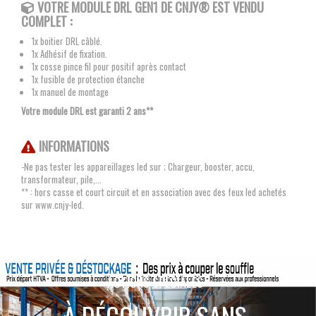
VOTRE MODULE DRL GEN1
DE CNJY®
EST VENDU
COMPLET :
1x boitier DRL câblé.
1x Adhésif de fixation.
1x cosse pince fil pour positif après contact
1x fusible de protection étanche
1x manuel de montage
Votre module DRL est garanti 2 ans**
INFORMATIONS
-Ne pas tester les appareillages led sur ; Chargeur, booster, accu,
transformateur, pile,...
** : hors casse et court circuit et en association avec des feux led achetés
sur www.cnjy-led.
ACTIONS SPÉCIALES
À DÉCOUVRIR SANS