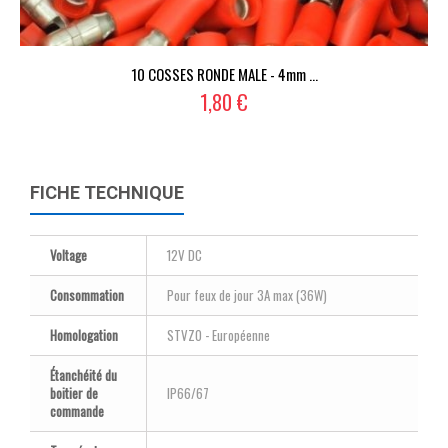
10 COSSES RONDE MALE - 4mm ...
1,80 €
FICHE TECHNIQUE
Voltage
12V DC
Consommation
Pour feux de jour 3A max (36W)
Homologation
STVZO - Européenne
Étanchéité du
boitier de
IP66/67
commande