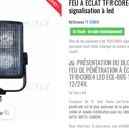
PROMO !
FEU A ECLAT TF®CORE4
signalisation à led
Référence
TF-CORE4
En Stock - livrable immédiatement
Bloc de feu pénétrant à led TF@CORE4, Sign
puissante multi tâche
. Eclairage de couleur 
l'unité
PRÉSENTATION DU BLO
FEU DE PÉNÉTRATION À É
TF®CORE4 LED ECE-R65 
12/24V.
Ce feu a été .
Composé de 12 leds haute perfor
pénétrant est le plus puissant de la ga
solide et simple d'utilisation pour les vé
age
AUTO- MOTO- CAMION
Vous cherchez la puissance, une visibil