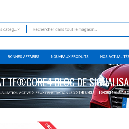
Toutes les catégories
BONNES AFFAIRES
NOUVEAUX PRODUITS
NOS ACTUALITÉ
AT TF®CORE4 BLOC DE SIGNALISA
FEU A ECLAT TF®CORE4 BLOC DE S
NALISATION ACTIVE
FEUX PÉNÉTRATION LED