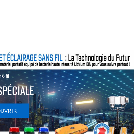
s-fil
SPÉCIALE
OUVRIR