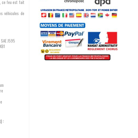
, ce feu est fait
les véhicules de
R SAE J595
 XB1
ium
rre
re
x) :