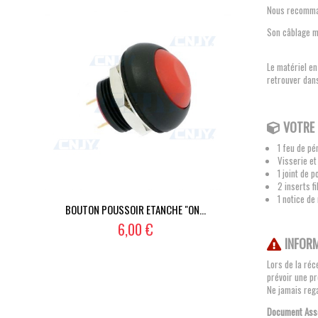
Nous recommand
Son câblage mu
Le matériel en
retrouver dans
VOTRE 
1 feu de pé
Visserie et
1 joint de 
2 inserts f
1 notice de
BOUTON POUSSOIR ETANCHE "ON...
Câble mult
6,00 €
INFOR
Lors de la réc
prévoir une pr
Ne jamais rega
Document Asso