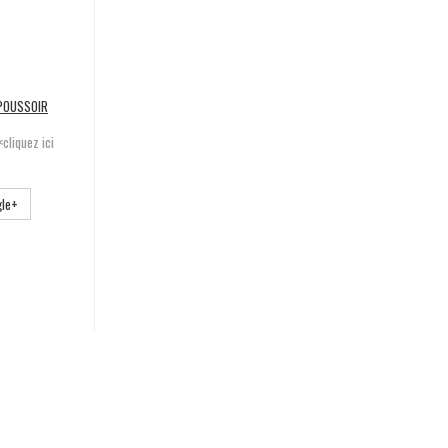
POUSSOIR
<cliquez ici
le+