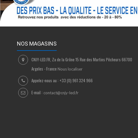
NOS MAGASINS
CNJY-LED.FR, Za de la Grône 15 Rue des Martins Pêcheurs 66700
Argeles - France
Nous localiser
Appelez-nous au :
+33 (0) 961 324 966
E-mail :
contact@cnjy-led.fr