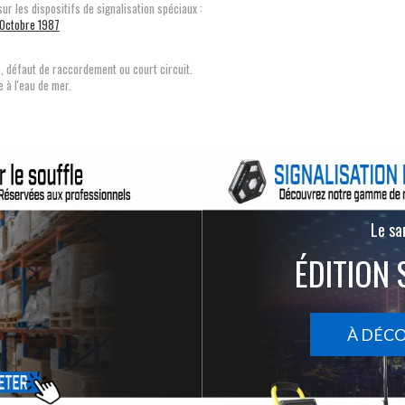
sur les dispositifs de signalisation spéciaux :
 Octobre 1987
, défaut de raccordement ou court circuit.
e à l'eau de mer.
Le san
ÉDITION 
À DÉC