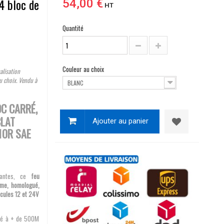
 bloc de
54,00 €
HT
Quantité
Couleur au choix
alisation
au choix. Vendu à
BLANC
C CARRÉ,
CLAT
Ajouter au panier
10R SAE
mantes, ce
feu
mme, homologué,
hicules 12 et 24V
ité à + de 500M