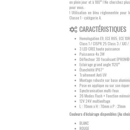
en plein jour et à 180° ! Ne cherchez plus
pour vous.
! Utilisation en bleu réglementée pour 
Classe 1 - catégorie A.
CARACTÉRISTIQUES
Homologation E9, ECE R65, ECE 10
Class 1 / CISPR 25 Class 3 / XA1 /
3 LED CREE haute puissance
Puissance 4x 3W
Déflecteur 3D focalisant EPRON®
Eclairage grand angle 1120°
Étanchéité IP67*
Traitement Anti UV
Montage robuste sur base alumin
Pose en applique ou sur son éque
Synchronisation multi-feux
26 Modes Flash + Fonction mémoi
12V 24V multivoltage
L : 70mm x H : 70mm x P : 31mm
Couleurs d'éclairage disponibles (Au choi
BLANC
ROUGE