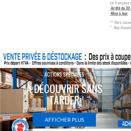
Loi française 
-Arrêté du 30
-Mise à Jour
**: Hors casse
* : Non étanch
ACTIONS SPÉCIALES
À DÉCOUVRIR SANS
TARDER
AFFICHER PLUS