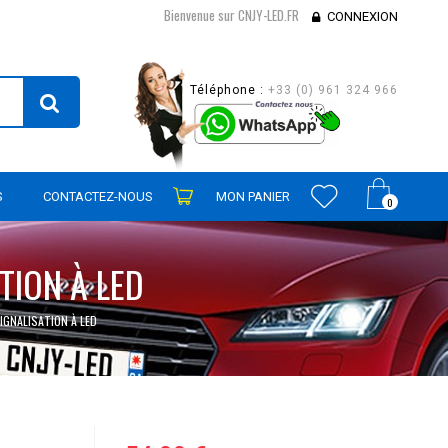
Bienvenue sur CNJY-LED.FR
CONNEXION
Téléphone :
+33 (0) 961 324 966
S
CONTACTEZ-NOUS
MON PANIER
0
TION À LED
IGNALISATION À LED