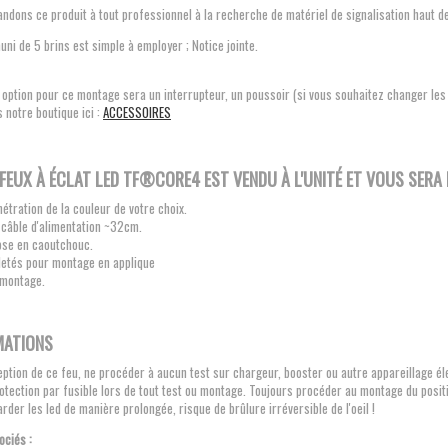
ons ce produit à tout professionnel à la recherche de matériel de signalisation haut de 
ni de 5 brins est simple à employer ; Notice jointe.
 option pour ce montage sera un interrupteur, un poussoir (si vous souhaitez changer les
 notre boutique ici :
ACCESSOIRES
FEUX À ÉCLAT LED TF®CORE4 EST VENDU À L'UNITÉ ET VOUS SERA 
nétration de la couleur de votre choix.
 câble d'alimentation ~32cm.
pose en caoutchouc.
iletés pour montage en applique
 montage.
ibrin 1x 1.00mm² ...
INTERRUPTEUR ETANCHE ON/OFF...
0,40 €
14,00 €
MATIONS
eption de ce feu, ne procéder à aucun test sur chargeur, booster ou autre appareillage éle
otection par fusible lors de tout test ou montage. Toujours procéder au montage du positi
rder les led de manière prolongée, risque de brûlure irréversible de l'oeil !
ciés :