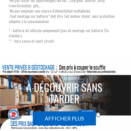
-Ne pas tester les appareillages led sur ; Chargeur, booster, accu,
transformateur, pile,...
-Ne pas employer une source d'alimentation multiplexée.
-Tout montage sur batterie* doit être fait moteur éteint, avec protection
adaptée à la consommation.
* : batterie du véhicule uniquement (pas de montage sur batterie 12v
d'atelier).
** : hors casse et court circuit.
ACTIONS SPÉCIALES
À DÉCOUVRIR SANS
TARDER
AFFICHER PLUS