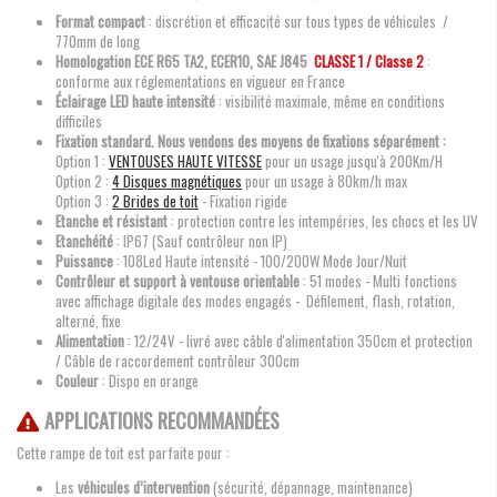
Format compact
: discrétion et efficacité sur tous types de véhicules /
770mm de long
Homologation
ECE R65 TA2, ECER10, SAE J845
CLASSE 1 / Classe 2
:
conforme aux réglementations en vigueur en France
Éclairage LED haute intensité
: visibilité maximale, même en conditions
difficiles
Fixation standard. Nous vendons des moyens de fixations séparément :
Option 1 :
VENTOUSES HAUTE VITESSE
pour un usage jusqu'à 200Km/H
Option 2 :
4 Disques magnétiques
pour un usage à 80km/h max
Option 3 :
2 Brides de toit
- Fixation rigide
Etanche et résistant
: protection contre les intempéries, les chocs et les UV
Etanchéité
: IP67 (Sauf contrôleur non IP)
Puissance
: 108Led Haute intensité - 100/200W Mode Jour/Nuit
Contrôleur et support à ventouse orientable
: 51 modes - Multi fonctions
avec affichage digitale des modes engagés - Défilement, flash, rotation,
alterné, fixe
Alimentation
: 12/24V - livré avec câble d'alimentation 350cm et protection
/ Câble de raccordement contrôleur 300cm
Couleur
: Dispo en orange
APPLICATIONS RECOMMANDÉES
Cette rampe de toit est parfaite pour :
Les
véhicules d’intervention
(sécurité, dépannage, maintenance)