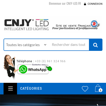
Bienvenue sur CNJY-LED.FR
CONNEXION
Téléphone :
+33 (0) 961 324 966
CATÉGORIES
0