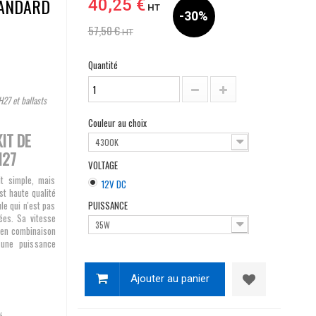
TANDARD
40,25 €
HT
-30%
57,50 €
HT
Quantité
27 et ballasts
Couleur au choix
IT DE
4300K
H27
VOLTAGE
t simple, mais
12V DC
st haute qualité
le qui n'est pas
PUISSANCE
ées. Sa vitesse
35W
e en combinaison
une puissance
Ajouter au panier