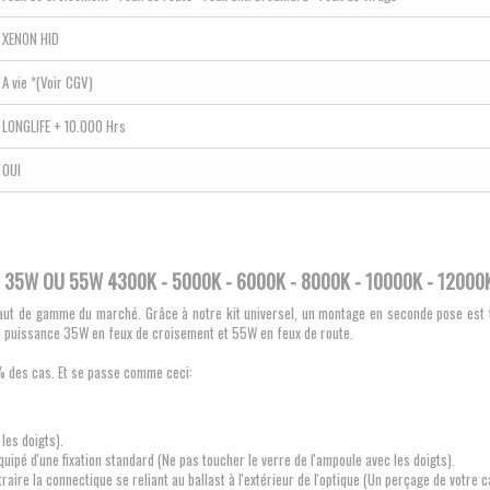
XENON HID
A vie *(Voir CGV)
LONGLIFE + 10.000 Hrs
OUI
35W OU 55W 4300K - 5000K - 6000K - 8000K - 10000K - 12000K
ut de gamme du marché. Grâce à notre kit universel, un montage en seconde pose est tr
 de puissance 35W en feux de croisement et 55W en feux de route.
99% des cas. Et se passe comme ceci:
les doigts).
quipé d'une fixation standard
(Ne pas toucher le verre de l'ampoule avec les doigts)
.
traire la connectique se reliant au ballast à l'extérieur de l'optique (Un perçage de votre 