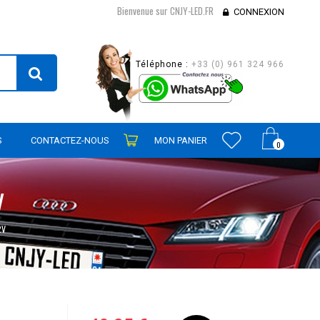
Bienvenue sur CNJY-LED.FR
CONNEXION
Téléphone :
+33 (0) 961 324 966
S
CONTACTEZ-NOUS
MON PANIER
0
V
2V