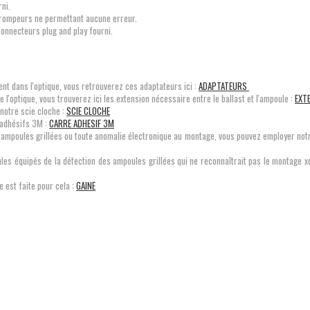
rni.
trompeurs ne permettant aucune erreur.
s connecteurs plug and play fourni.
nt dans l'optique, vous retrouverez ces adaptateurs ici :
ADAPTATEURS
e l'optique, vous trouverez ici les extension nécessaire entre le ballast et l'ampoule :
EXT
 notre scie cloche :
SCIE CLOCHE
 adhésifs 3M :
CARRE ADHESIF 3M
 ampoules grillées ou toute anomalie électronique au montage, vous pouvez employer not
ules équipés de la détection des ampoules grillées qui ne reconnaîtrait pas le montage 
e est faite pour cela :
GAINE