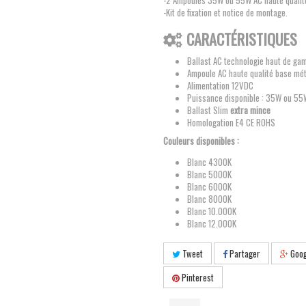
-2 Ampoules 35W ou 55W AC haute quali
-Kit de fixation et notice de montage.
CARACTÉRISTIQUES
Ballast AC technologie haut de g
Ampoule AC haute qualité base mét
Alimentation 12VDC
Puissance disponible : 35W ou 55
Ballast Slim
extra mince
Homologation E4 CE ROHS
Couleurs disponibles :
Blanc 4300K
Blanc 5000K
Blanc 6000K
Blanc 8000K
Blanc 10.000K
Blanc 12.000K
Tweet
Partager
Goog
Pinterest