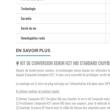
Technologie
Garantie
Durée de vie
Homologation route
EN SAVOIR PLUS
KIT DE CONVERSION XENON H27 HID STANDARD CNJY® 
Depuis de nombreuses années, la technologie xénon équipe les véhicules ha
équipé d'ampoule halogène H27, il vous sera conseillé de privilégier un kit
Le montage est à faire en plug and play sur l'alimentation d'origine dans 
A réaliser moteur et contact coupé.
1) Enlever l'ampoule H27 d'origine (Ne pas toucher le verre de l'ampoule avec 
2) Positionner l'ampoule H27 xenon HID dans son support, pour le véhicule é
3) Employer le passe fil fourni avec le câble de liaison des ampoules pour ex