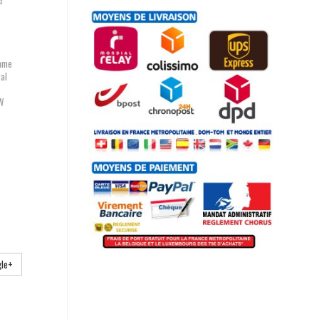
té
amme
al
W
le+