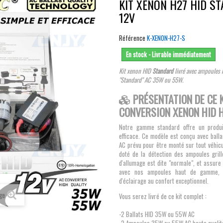
KIT XENON H27 HID S
12V
Référence
K-XENON-H27-S
En stock - Livrable immédiatement
Kit xenon HID
Standard
livré avec ampoules H
"Standard" AC 35W ou 55W.
PRÉSENTATION DE CE K
CONVERSION XENON HID 
Notre gamme standard offre un produi
efficace. Ce modèle est conçu avec balla
AC prévu pour être monté sur tout véhicu
doté de la détection des ampoules grill
d'allumage est dite "normale", et assur
avec nos ampoules haut de gamme, 
d'éclairage au confort exceptionnel.
age
Vous serez livré de ce kit complet :
-2 Ballats HID 35W ou 55W AC