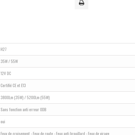
H27
35W / 55W
12V DC
Certifié CE et E13
3800Lm (35W) / 5200Lm (55W)
Sans fonction anti erreur ODB
oui
Feux de croisement - Feux de route - Feux anti brouillard - Feux de virage