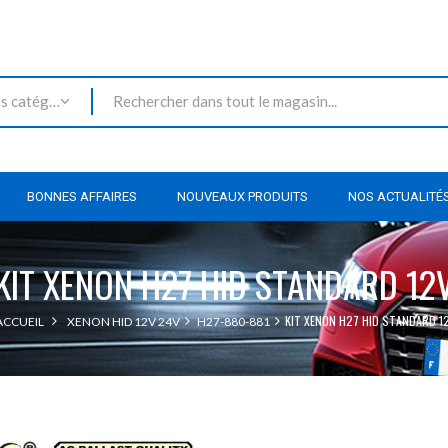
Toutes les catégories
BONNES AFFAIRES
NOUVEAUX PRODUITS
NOS ACTUALITÉ
KIT XENON H27 HID STANDARD 12
KIT XENON H27 HID STANDARD 1
ACCUEIL
XENON HID 12V 24V
H27-880-881