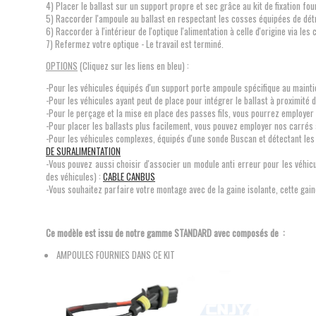
4) Placer le ballast sur un support propre et sec grâce au kit de fixation fou
5) Raccorder l'ampoule au ballast en respectant les cosses équipées de dé
6) Raccorder à l'intérieur de l'optique l'alimentation à celle d'origine via le
7) Refermez votre optique - Le travail est terminé.
OPTIONS
(Cliquez sur les liens en bleu) :
-Pour les véhicules équipés d'un support porte ampoule spécifique au maintie
-Pour les véhicules ayant peut de place pour intégrer le ballast à proximité d
-Pour le perçage et la mise en place des passes fils, vous pourrez employer
-Pour placer les ballasts plus facilement, vous pouvez employer nos carrés
-Pour les véhicules complexes, équipés d'une sonde Buscan et détectant les
DE SURALIMENTATION
-Vous pouvez aussi choisir d'associer un module anti erreur pour les véhic
des véhicules) :
CABLE CANBUS
-Vous souhaitez parfaire votre montage avec de la gaine isolante, cette gain
Ce modèle est issu de notre gamme STANDARD
avec composés de :
AMPOULES FOURNIES DANS CE KIT