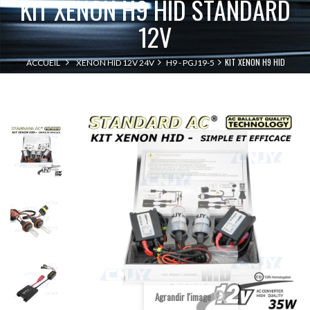
KIT XENON H9 HID STANDARD
12V
KIT XENON H9 HID
ACCUEIL
XENON HID 12V 24V
H9 - PGJ19-5
STANDARD 12V
Agrandir l'image