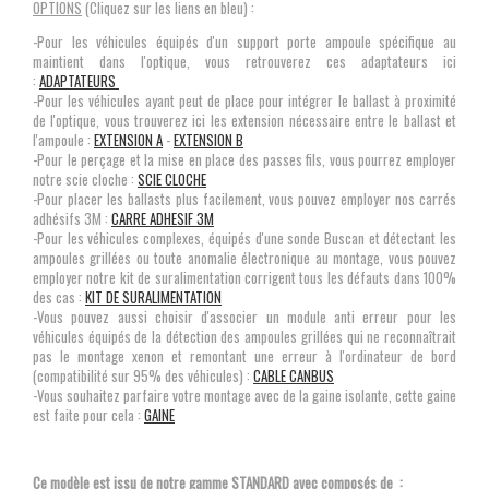
OPTIONS
(Cliquez sur les liens en bleu) :
-Pour les véhicules équipés d'un support porte ampoule spécifique au
maintient dans l'optique, vous retrouverez ces adaptateurs ici
:
ADAPTATEURS
-Pour les véhicules ayant peut de place pour intégrer le ballast à proximité
de l'optique, vous trouverez ici les extension nécessaire entre le ballast et
l'ampoule :
EXTENSION A
-
EXTENSION B
-Pour le perçage et la mise en place des passes fils, vous pourrez employer
notre scie cloche :
SCIE CLOCHE
-Pour placer les ballasts plus facilement, vous pouvez employer nos carrés
adhésifs 3M :
CARRE ADHESIF 3M
-Pour les véhicules complexes, équipés d'une sonde Buscan et détectant les
ampoules grillées ou toute anomalie électronique au montage, vous pouvez
employer notre kit de suralimentation corrigent tous les défauts dans 100%
des cas :
KIT DE SURALIMENTATION
-Vous pouvez aussi choisir d'associer un module anti erreur pour les
véhicules équipés de la détection des ampoules grillées qui ne reconnaîtrait
pas le montage xenon et remontant une erreur à l'ordinateur de bord
(compatibilité sur 95% des véhicules) :
CABLE CANBUS
-Vous souhaitez parfaire votre montage avec de la gaine isolante, cette gaine
est faite pour cela :
GAINE
Ce modèle est issu de notre gamme STANDARD
avec composés de :