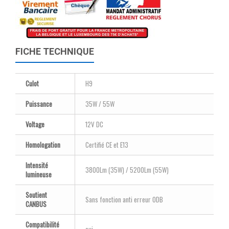
FICHE TECHNIQUE
Culot
H9
Puissance
35W / 55W
Voltage
12V DC
Homologation
Certifié CE et E13
Intensité
3800Lm (35W) / 5200Lm (55W)
lumineuse
Soutient
Sans fonction anti erreur ODB
CANBUS
Compatibilité