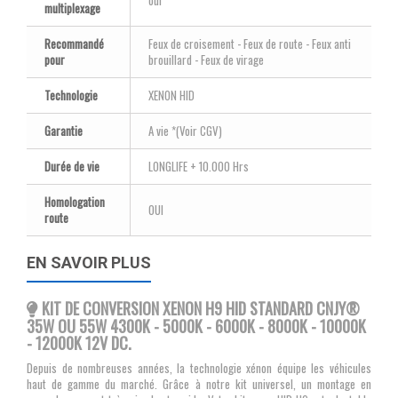
oui
multiplexage
Recommandé
Feux de croisement - Feux de route - Feux anti
pour
brouillard - Feux de virage
Technologie
XENON HID
Garantie
A vie *(Voir CGV)
Durée de vie
LONGLIFE + 10.000 Hrs
Homologation
OUI
route
EN SAVOIR PLUS
KIT DE CONVERSION XENON H9 HID STANDARD CNJY®
35W OU 55W 4300K - 5000K - 6000K - 8000K - 10000K
- 12000K 12V DC.
Depuis de nombreuses années, la technologie xénon équipe les véhicules
haut de gamme du marché. Grâce à notre kit universel, un montage en