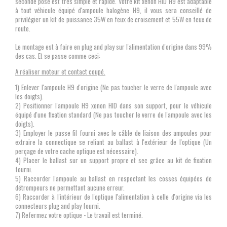
seconde pose est très simple et rapide. Votre kit xenon HID H9 est adaptable
à tout véhicule équipé d'ampoule halogène H9, il vous sera conseillé de
privilégier un kit de puissance 35W en feux de croisement et 55W en feux de
route.
Le montage est à faire en plug and play sur l'alimentation d'origine dans 99%
des cas. Et se passe comme ceci:
A réaliser moteur et contact coupé.
1) Enlever l'ampoule H9 d'origine (Ne pas toucher le verre de l'ampoule avec
les doigts).
2) Positionner l'ampoule H9 xenon HID dans son support, pour le véhicule
équipé d'une fixation standard
(Ne pas toucher le verre de l'ampoule avec les
doigts)
.
3) Employer le passe fil fourni avec le câble de liaison des ampoules pour
extraire la connectique se reliant au ballast à l'extérieur de l'optique (Un
perçage de votre cache optique est nécessaire).
4) Placer le ballast sur un support propre et sec grâce au kit de fixation
fourni.
5) Raccorder l'ampoule au ballast en respectant les cosses équipées de
détrompeurs ne permettant aucune erreur.
6) Raccorder à l'intérieur de l'optique l'alimentation à celle d'origine via les
connecteurs plug and play fourni.
7) Refermez votre optique - Le travail est terminé.