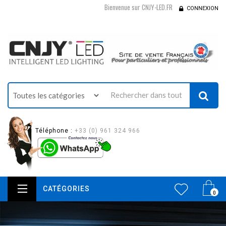
Bienvenue sur CNJY-LED.FR
CONNEXION
Téléphone :
+33 (0) 961 324 966
CATÉGORIES
0