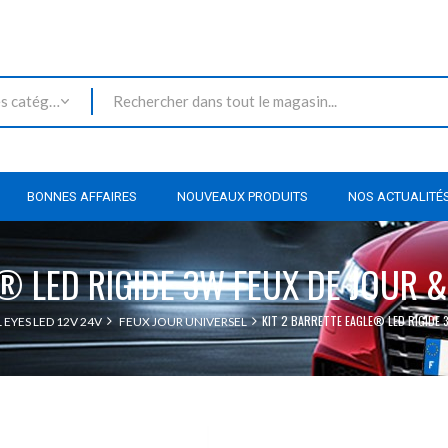
Toutes les catégories
BONNES AFFAIRES
NOUVEAUX PRODUITS
NOS ACTUALITÉ
E® LED RIGIDE 3W FEUX DE JOUR 
KIT 2 BARRETTE EAGLE® LED RIGIDE 
 EYES LED 12V 24V
FEUX JOUR UNIVERSEL