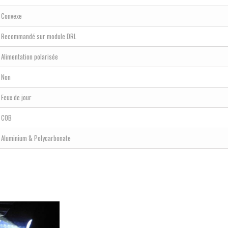
Convexe
Recommandé sur module DRL
Alimentation polarisée
Non
Feux de jour
COB
Aluminium & Polycarbonate