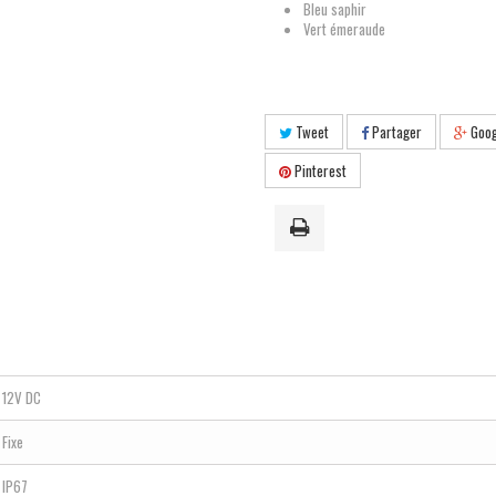
Bleu saphir
Vert émeraude
Tweet
Partager
Goog
Pinterest
12V DC
Fixe
IP67