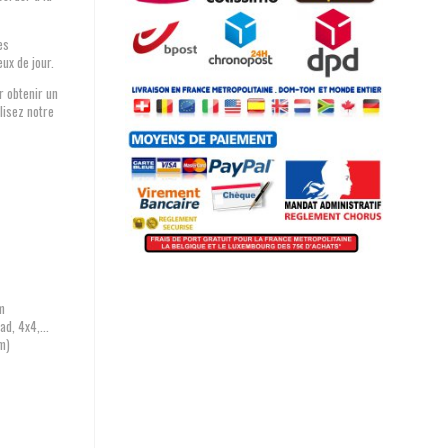
.
es
eux de jour.
r obtenir un
lisez notre
m
d, 4x4,...
m)