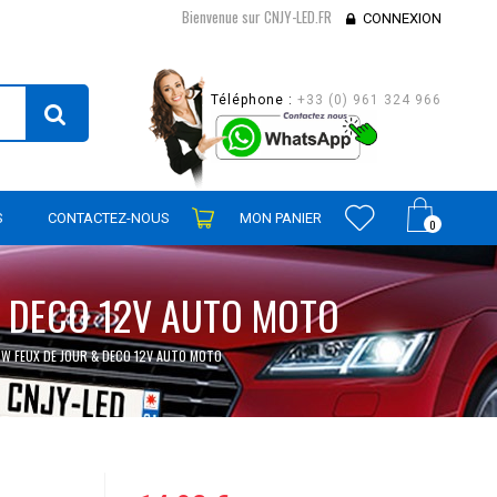
Bienvenue sur CNJY-LED.FR
CONNEXION
Téléphone :
+33 (0) 961 324 966
S
CONTACTEZ-NOUS
MON PANIER
0
& DECO 12V AUTO MOTO
3W FEUX DE JOUR & DECO 12V AUTO MOTO