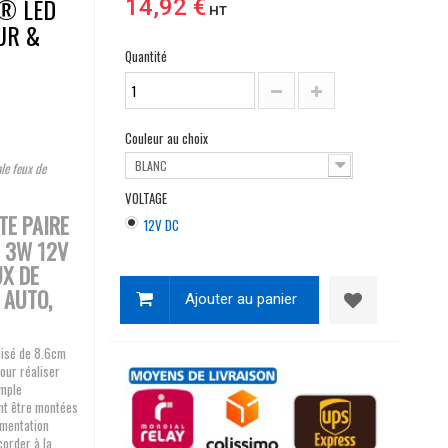
E® LED
14,92 €
HT
UR &
Quantité
Couleur au choix
BLANC
le feux de
VOLTAGE
TE PAIRE
12V DC
M 3W 12V
UX DE
 AUTO,
Ajouter au panier
disé de 8.6cm
our réaliser
imple
ent être montées
limentation
corder à la