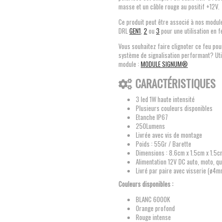
masse et un câble rouge au positif +12V
Ce produit peut être associé à nos modul
DRL
GEN1
,
2
ou
3
pour une utilisation en f
Vous souhaitez faire clignoter ce feu pou
système de signalisation performant? Uti
module :
MODULE SIGNUM®
CARACTÉRISTIQUES
3 led 1W haute intensité
Plusieurs couleurs disponibles
Etanche IP67
250Lumens
Livrée avec vis de montage
Poids : 55Gr / Barette
Dimensions : 8.6cm x 1.5cm x 1.5c
Alimentation 12V DC auto, moto, qua
Livré par paire avec visserie (ø4m
Couleurs disponibles :
BLANC 6000K
Orange profond
Rouge intense