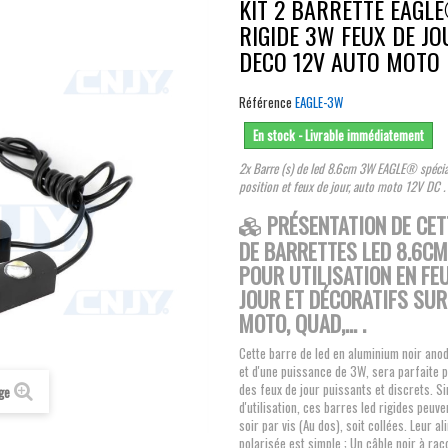
KIT 2 BARRETTE EAGL
RIGIDE 3W FEUX DE JO
DECO 12V AUTO MOTO
Référence
EAGLE-3W
En stock - Livrable immédiatement
2x Barre (s) de led 8.6cm 3W EAGLE® spécia
position et feux de jour, auto moto 12V DC .
PRÉSENTATION DE CET
DE BARRETTES LED 8.6C
POUR UTILISATION EN FE
JOUR ET DÉCORATIFS SUR
MOTO, QUAD,... .
Cette barre de led en aluminium noir ano
et d'une puissance de 3W, sera parfaite p
des feux de jour puissants et discrets. S
age
d'utilisation, ces barres led rigides peuv
soir par vis (Au dos), soit collées. Leur a
polarisée est simple ; Un câble noir à rac