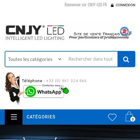
Bienvenue sur CNJY-LED.FR
CONNEXION
Téléphone :
+33 (0) 961 324 966
CATÉGORIES
0