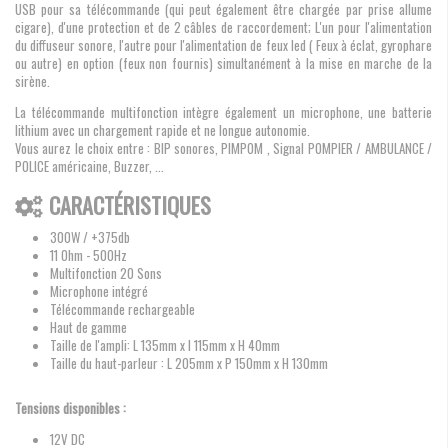
USB pour sa télécommande (qui peut également être chargée par prise allume
cigare), d'une protection et de 2 câbles de raccordement; L'un pour l'alimentation
du diffuseur sonore, l'autre pour l'alimentation de feux led ( Feux à éclat, gyrophare
ou autre) en option (feux non fournis) simultanément à la mise en marche de la
sirène.
La télécommande multifonction intègre également un microphone, une batterie
lithium avec un chargement rapide et ne longue autonomie.
Vous aurez le choix entre : BIP sonores, PIMPOM , Signal POMPIER / AMBULANCE /
POLICE américaine, Buzzer, ...
CARACTÉRISTIQUES
300W / +375db
11 Ohm - 500Hz
Multifonction 20 Sons
Microphone intégré
Télécommande rechargeable
Haut de gamme
Taille de l'ampli: L 135mm x l 115mm x H 40mm
Taille du haut-parleur : L 205mm x P 150mm x H 130mm
Tensions disponibles :
12V DC