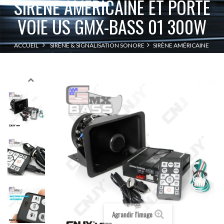
SIRÈNE AMÉRICAINE ET PORTE
VOIE US GMX-BASS 01 300W
ACCUEIL
SIRÈNE & SIGNALISATION SONORE
SIRÈNE AMÉRICAINE
SIRÈNE AMÉRICAINE ET PORTE VOIE US GMX-BASS 01 300W
Agrandir l'image