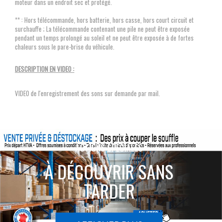
moteur dans un endroit sec et protégé.
** : Hors télécommande, hors batterie, hors casse, hors court circuit et
surchauffe ; La télécommande contenant une pile ne peut être exposée
pendant un temps prolongé au soleil et ne peut être exposée à de fortes
chaleurs sous le pare-brise du véhicule.
DESCRIPTION EN VIDEO :
VIDEO de l'enregistrement des sons sur demande par mail.
ACTIONS SPÉCIALES
À DÉCOUVRIR SANS
TARDER