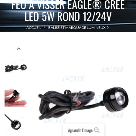
FEU A VISSER EAGLE® CREE
LED 5W ROND 12/24V
ACCUEIL
BALISE ET MARQUAGE LUMINEUX
FEU A VISSER EAGLE® CREE LED 5W ROND
TÉMOIN LUMINEUX À LED
12/24V
Agrandir l'image