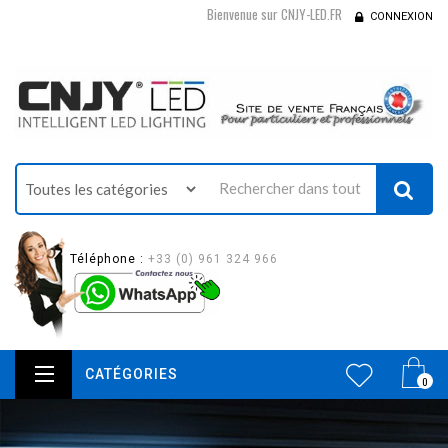
Bienvenue sur CNJY-LED.FR
CONNEXION
Téléphone :
+33 (0) 961 324 966
CATÉGORIES
0