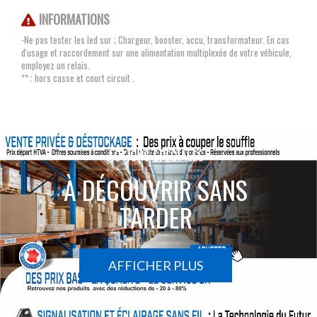
INFORMATIONS
-Ne pas tester les led sur ; Chargeur, booster, accu, transformateur. En cas
d'usage et raccordement sur une alimentation multiplexée de votre véhicule,
employez un relais.
** : hors casse et court circuit .
ACTIONS SPÉCIALES
À DÉCOUVRIR SANS
TARDER
AFFICHER PLUS