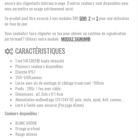
encore des clignotants latéraux orange. D'autres couleurs sont disponibles pour
vous permettre un usage extrêmement varié.
Ce produit peut être associé à nos modules DRL
GEN1
,
2
ou
3
pour une utilisation
en feux de jour.
Vous souhaitez faire clignoter ce feu pour obtenir un système de signalisation
performant? Utilisez notre module :
MODULE SIGNUM®
CARACTÉRISTIQUES
1 led 5W CREE® haute intensité
Plusieurs couleurs disponibles
Etanche IP67
350~500Lumens
Livrée avec vis de montage et câblage traversant ~100cm
Poids : 28Gr / feu avec câble
Dimensions : ø2.3cm x H 1.4cm
Alimentation multivoltage 12V/24V DC auto, moto, quad, 4x4, camion,...
Livré à l'unité avec visserie (Perçage ø5mm)
Couleurs disponibles :
BLANC 6000K
Orange profond
Rouge intense