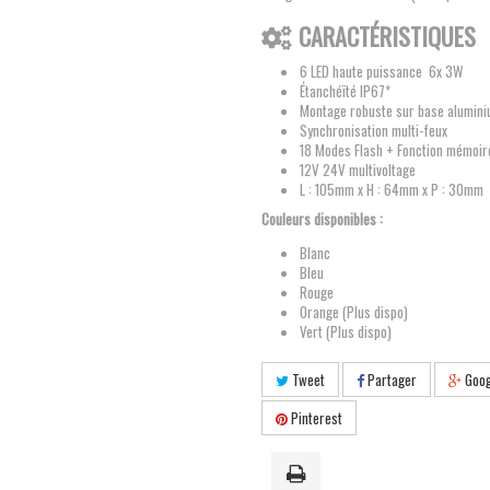
CARACTÉRISTIQUES
6 LED haute puissance 6x 3W
Étanchéïté IP67*
Montage robuste sur base alumin
Synchronisation multi-feux
18 Modes Flash + Fonction mémoir
12V 24V multivoltage
L : 105mm x H : 64mm x P : 30mm
Couleurs disponibles :
Blanc
Bleu
Rouge
Orange (Plus dispo)
Vert (Plus dispo)
Tweet
Partager
Goog
Pinterest