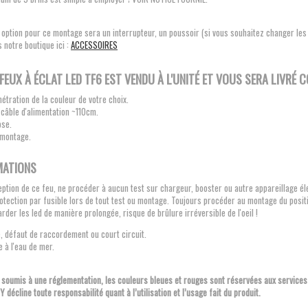
 option pour ce montage sera un interrupteur, un poussoir (si vous souhaitez changer les
 notre boutique ici :
ACCESSOIRES
FEUX À ÉCLAT LED TF6 EST VENDU À L'UNITÉ ET VOUS SERA LIVRÉ 
nétration de la couleur de votre choix.
 câble d'alimentation ~110cm.
ose.
 montage.
MATIONS
eption de ce feu, ne procéder à aucun test sur chargeur, booster ou autre appareillage éle
otection par fusible lors de tout test ou montage. Toujours procéder au montage du positi
rder les led de manière prolongée, risque de brûlure irréversible de l'oeil !
, défaut de raccordement ou court circuit.
e à l'eau de mer.
 soumis à une réglementation, les couleurs bleues et rouges sont réservées aux services 
 décline toute responsabilité quant à l’utilisation et l’usage fait du produit.