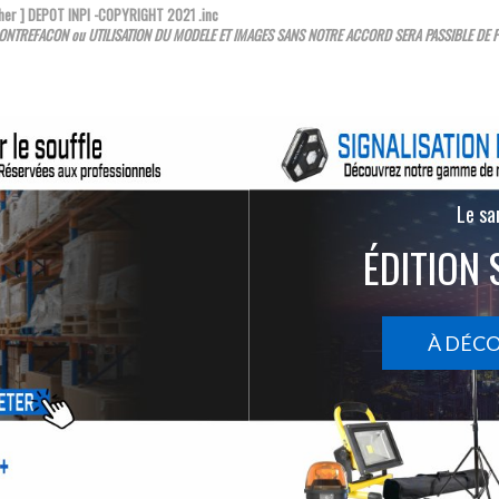
asher ] DEPOT INPI -COPYRIGHT 2021
.inc
ONTREFACON ou UTILISATION DU
MODELE ET IMAGES SANS NOTRE ACCORD SERA PASSIBLE DE P
Le san
ÉDITION 
À DÉC