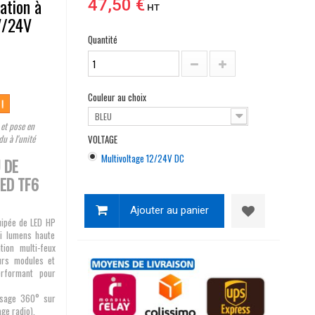
ation à
47,50 €
HT
V/24V
Quantité
Couleur au choix
 !
BLEU
 et pose en
du à l'unité
VOLTAGE
Multivoltage 12/24V DC
 DE
LED TF6
Ajouter au panier
uipée de LED HP
ti lumens haute
tion multi-feux
urs modules et
performant pour
usage 360° sur
ge radio).