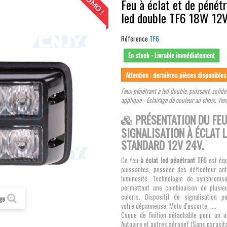
PROMO !
Feu à éclat et de pénétr
led double TF6 18W 12
Référence
TF6
En stock - Livrable immédiatement
Attention : dernières pièces disponibles
Feux pénétrant à led double, puissant, solide
applique - Eclairage de couleur au choix. Ven
PRÉSENTATION DU FEU
SIGNALISATION À ÉCLAT 
STANDARD 12V 24V.
Ce feu
à éclat led pénétrant TF6
est éq
puissantes, possède des déflecteur an
luminosité. Technologie de synchronisa
permettant une combinaison de plusie
coloris. Dispositif de signalisation 
age
votre dépanneuse, Moto d'escorte, ....
Coque de finition détachable pour un 
Autogire et autres aéronef (Sans parasita