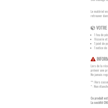
Le matériel en
retrouver dans
VOTRE 
1 feu de pé
Visserie et
1 joint de p
1 notice de
INFOR
Lors de la réc
prévoir une pr
Ne jamais rega
**: Hors casse
* : Non étanch
Ce produit est
La société CNJY