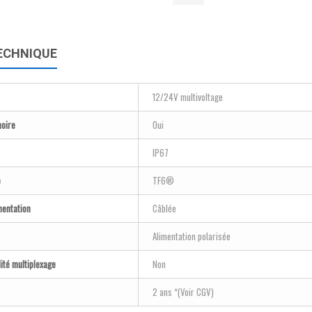
ECHNIQUE
12/24V multivoltage
oire
Oui
IP67
e
TF6®
mentation
Câblée
Alimentation polarisée
ité multiplexage
Non
2 ans *(Voir CGV)
ONDE FEMELLE -4m...
1 METRE DE CABLAGE : 2x0.75...