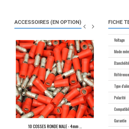
ACCESSOIRES (EN OPTION)
FICHE T
Voltage
Mode mém
Etanchéité
Référenc
Type d'ali
Polarité
Compatibil
Garantie
10 COSSES RONDE MALE - 4mm ...
10 COSSES R