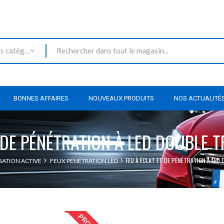
Toutes les catégories
BONNES AFFAIRES
NOUVEAUX PRODUITS
NOS ACTUALITÉ
 DE PÉNÉTRATION À LED DOUBLE 
FEU À ÉCLAT ET DE PÉNÉTRATION À LED 
SATION ACTIVE
FEUX PÉNÉTRATION LED