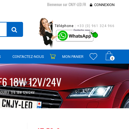
Bienvenue sur CNJY-LED.FR
CONNEXION
Téléphone :
+33 (0) 961 324 966
S
CONTACTEZ-NOUS
MON PANIER
0
TF6 18W 12V/24V
DOUBLE TF6 18W 12V/24V