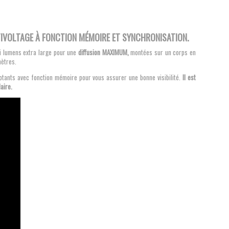
7,00 €
6,00 €
IVOLTAGE À FONCTION MÉMOIRE ET SYNCHRONISATION.
ti lumens extra large pour une
diffusion MAXIMUM,
montées sur un corps en
m
ètres
.
notants avec fonction mémoire pour vous assurer une bonne visibilité.
Il est
aire.