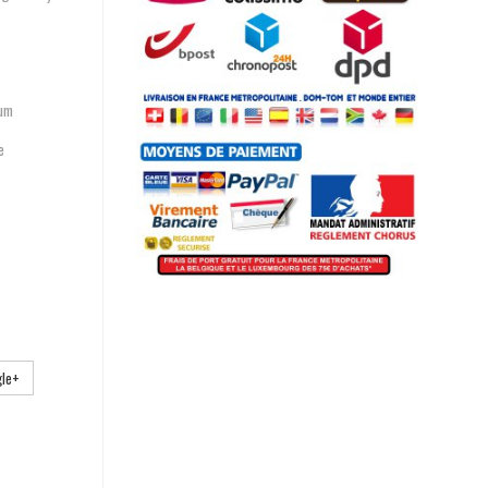
ium
e
le+