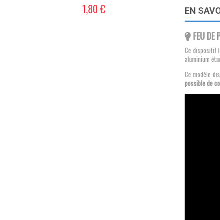
1,80 €
EN SAVO
FEU DE
Ce dispositif
aluminium éta
Ce modèle dis
possible de co