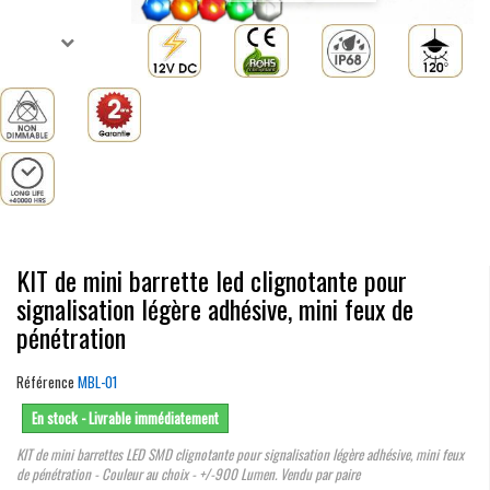
KIT de mini barrette led clignotante pour
signalisation légère adhésive, mini feux de
pénétration
Référence
MBL-01
En stock - Livrable immédiatement
KIT de mini barrettes LED SMD clignotante pour signalisation légère adhésive, mini feux
de pénétration - Couleur au choix - +/-900 Lumen. Vendu par paire