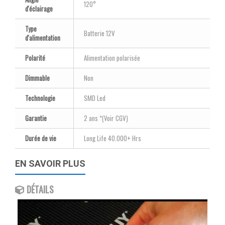
120°
d'éclairage
Type
Batterie 12V
d'alimentation
Polarité
Alimentation polarisée
Dimmable
Non
Technologie
SMD Led
Garantie
2 ans *(Voir CGV)
Durée de vie
Long Life 40.000+ Hrs
EN SAVOIR PLUS
DÉTAILS