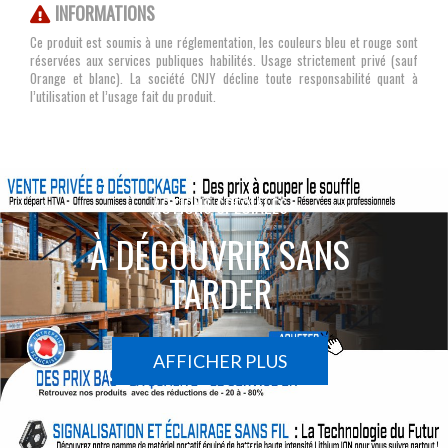
INFORMATIONS
Ce produit est soumis à une réglementation, les couleurs bleu et rouge sont
réservées aux services publiques habilités. Usage strictement privé (sauf
Orange et blanc). La société CNJY décline toute responsabilité quant à
l’utilisation et l’usage fait du produit.
ACTIONS SPÉCIALES
À DÉCOUVRIR SANS
TARDER
AFFICHER PLUS