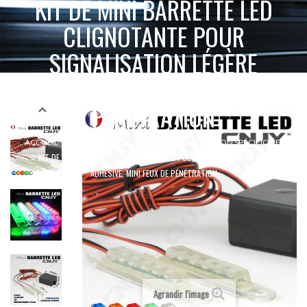
KIT DE MINI BARRETTE LED
CLIGNOTANTE POUR
SIGNALISATION LÉGÈRE
ADHÉSIVE, MINI FEUX DE
PÉNÉTRATION
ACCUEIL
SIGNALISATION ACTIVE
SIGNALISATION SPÉCIFIQUE
KIT DE MINI BARRETTE LED CLIGNOTANTE POUR SIGNALISATION LÉGÈRE
ADHÉSIVE, MINI FEUX DE PÉNÉTRATION
Agrandir l'image