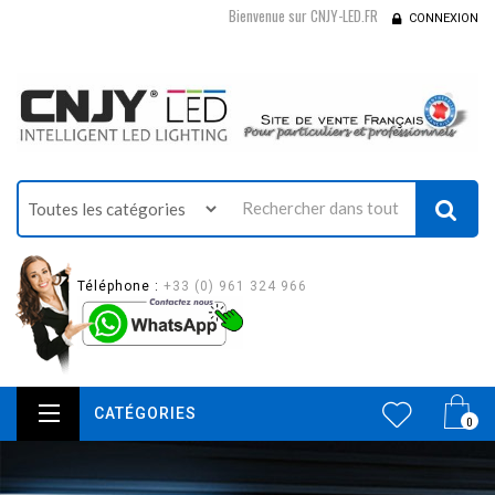
Bienvenue sur CNJY-LED.FR
CONNEXION
Téléphone :
+33 (0) 961 324 966
CATÉGORIES
0