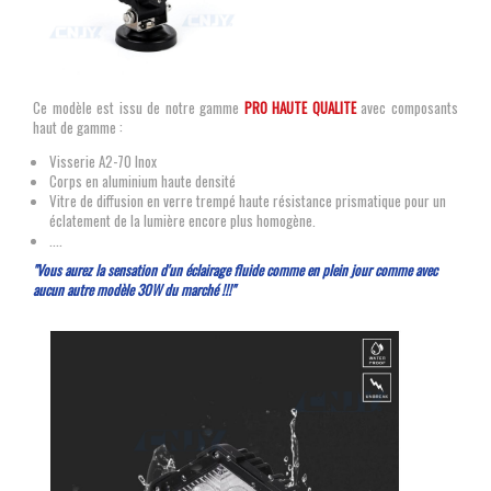
Ce modèle est issu de notre gamme
PRO HAUTE QUALITE
avec composants
haut de gamme :
Visserie A2-70 Inox
Corps en aluminium haute densité
Vitre de diffusion en verre trempé haute résistance prismatique pour un
éclatement de la lumière encore plus homogène.
....
"Vous aurez la sensation d'un éclairage fluide comme en plein jour comme avec
aucun autre modèle 30W du marché !!!"