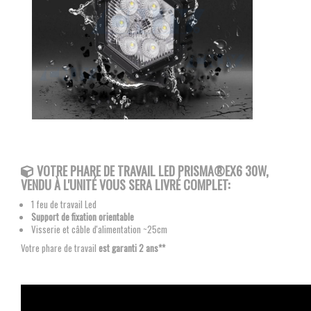
VOTRE PHARE DE TRAVAIL LED PRISMA®EX6 3
0W
,
VENDU À L'UNITÉ VOUS SERA LIVRÉ COMPLET:
1 feu de travail Led
Support de fixation orientable
Visserie et câble d'alimentation ~25cm
Votre phare de travail
est garanti 2 ans**