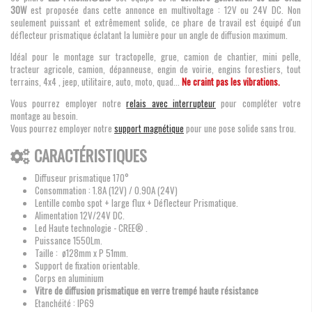
30W
est proposée dans cette annonce en multivoltage : 12V ou 24V DC. Non
seulement puissant et extrêmement solide, ce phare de travail est équipé d'un
déflecteur prismatique éclatant la lumière pour un angle de diffusion maximum.
Idéal pour le montage sur tractopelle, grue, camion de chantier, mini pelle,
tracteur agricole, camion, dépanneuse, engin de voirie, engins forestiers, tout
terrains, 4x4 , jeep, utilitaire, auto, moto, quad...
Ne craint pas les vibrations.
Vous pourrez employer notre
relais avec interrupteur
pour compléter votre
montage au besoin.
Vous pourrez employer notre
support magnétique
pour une pose solide sans trou.
CARACTÉRISTIQUES
Diffuseur prismatique 170°
Consommation : 1.8A (12V) / 0.90A (24V)
Lentille combo spot + large flux + Déflecteur Prismatique.
Alimentation 12V/24V DC.
Led Haute technologie - CREE® .
Puissance 1550Lm.
Taille : ø128mm x P 51mm.
Support de fixation orientable.
Corps en aluminium
Vitre de diffusion prismatique en verre trempé haute résistance
Etanchéité : IP69