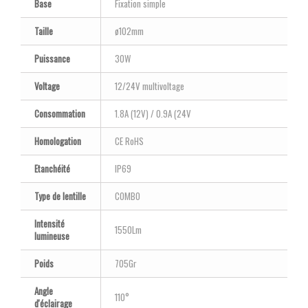
Base
Fixation simple
Taille
ø102mm
Puissance
30W
Voltage
12/24V multivoltage
Consommation
1.8A (12V) / 0.9A (24V
Homologation
CE RoHS
Etanchéité
IP69
Type de lentille
COMBO
Intensité
1550Lm
lumineuse
Poids
705Gr
Angle
110°
d'éclairage