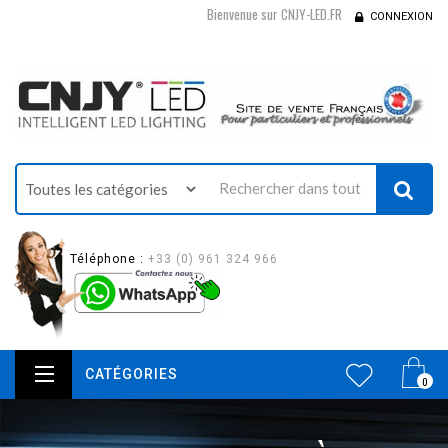
Bienvenue sur CNJY-LED.FR
CONNEXION
Téléphone :
+33 (0) 961 324 966
CATÉGORIES
0