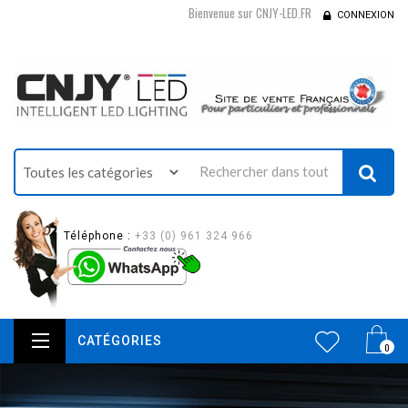
Bienvenue sur CNJY-LED.FR
CONNEXION
Téléphone :
+33 (0) 961 324 966
CATÉGORIES
0