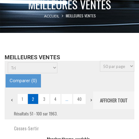
MEILLEURES VENTES
MEILLEURES VENTES
ACCUEIL
MEILLEURES VENTES
Comparer (
0
)
1
2
3
4
...
40
AFFICHER TOUT
Résultats 51 - 100 sur 1963.
Cosses-Sertir
Manchon thermo-soudable...