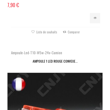
7,90 €
Liste de souhaits
Comparer
Ampoule-Led-T10-W5w-24v-Camion
AMPOULE 1 LED ROUGE CONVEXE...